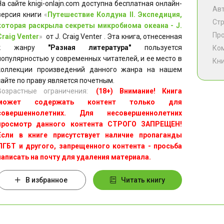
На сайте knigi-onlajn.com доступна бесплатная онлайн-
Ав
версия книги
«
Путешествие Колдуна II. Экспедиция,
Ст
которая раскрыла секреты микробиома океана - J.
Пр
Craig Venter
»
от J. Craig Venter . Эта книга, отнесенная
к жанру
"Разная литература"
пользуется
Ко
популярностью у современных читателей, и ее место в
Кни
коллекции произведений данного жанра на нашем
сайте по праву является почетным.
Возрастные ограничения:
(18+) Внимание! Книга
может содержать контент только для
совершеннолетних. Для несовершеннолетних
просмотр данного контента СТРОГО ЗАПРЕЩЕН!
Если в книге присутствует наличие пропаганды
ЛГБТ и другого, запрещенного контента - просьба
написать на почту для удаления материала.
В избранное
Читать книгу