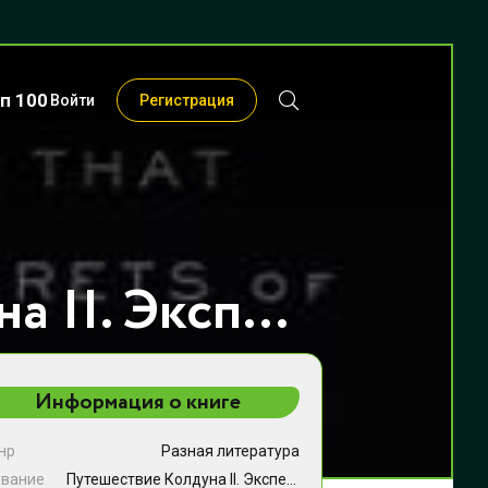
п 100
Войти
Регистрация
Путешествие Колдуна II. Экспедиция, которая раскрыла секреты микробиома океана - J. Craig Venter
Информация о книге
нр
Разная литература
звание
Путешествие Колдуна II. Экспедиция, которая раскрыла секреты микробиома океана