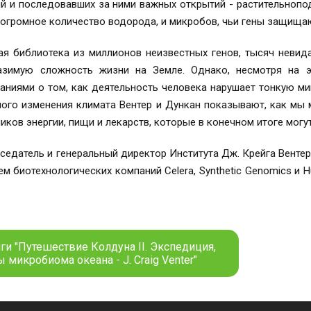
й и последовавших за ними важных открытий - растительноп
огромное количество водорода, и микробов, чьи гены защищаю
ая библиотека из миллионов неизвестных генов, тысяч невид
азимую сложность жизни на Земле. Однако, несмотря на э
аниями о том, как деятельность человека нарушает тонкую м
ного изменения климата Вентер и Дункан показывают, как мы
иков энергии, пищи и лекарств, которые в конечном итоге могу
едседатель и генеральный директор Института Дж. Крейга Вент
м биотехнологических компаний Celera, Synthetic Genomics и H
ги "Путешествие Колдуна II. Экспедиция,
 микробиома океана - J. Craig Venter"