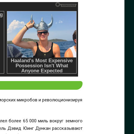
 морских микробов и революционизируя
олел более 65 000 миль вокруг земного
атель Дэвид Юинг Дункан рассказывают