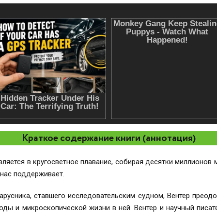
Краткое содержание книги (аннотация)
вляется в кругосветное плавание, собирая десятки миллионов
нас поддерживает.
 парусника, ставшего исследовательским судном, Вентер преод
оды и микроскопической жизни в ней. Вентер и научный пис