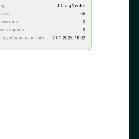
тор
J. Craig Venter
раниц
65
осмотров
0
мментариев
0
га добавлена на сайт
7-01-2025, 18:02