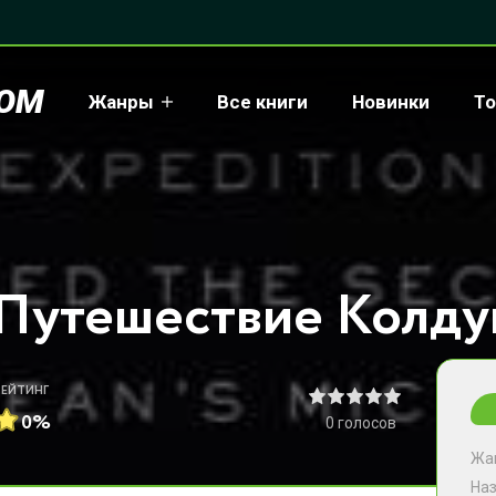
COM
Жанры
Все книги
Новинки
То
РЕЙТИНГ
0%
0
голосов
Жа
На