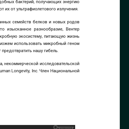
одобных бактерий, получающих энергию
т их от ультрафиолетового излучения.
анных семейств белков и новых родов
то изысканное разнообразие, Вентер
икробную экосистему, питающую жизнь
 можем использовать микробный геном
т предотвратить нашу гибель.
ера, некоммерческой исследовательской
uman Longevity, Inc. Член Национальной