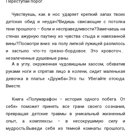
Переступай порог.
Чувствуешь, как в нос ударяет крепкий запах твоих
детских обид и неудач?Видишь свисающие с потолка
тени прошлого – боли и несправедливости?Замечаешь на
стенах ажурную паутину из чувства стыда и навязанной
вины?Посмотри вниз: на полу липкой лужицей разлилось
и застыло что-то грязно-бордовое. Это кровоточат
незалеченные душевные раны.
А в углу, окруженная чудовищным хаосом, обхватив
руками ноги и спрятав лицо в колени, сидит маленькая
девочка в платье «Дружба».Это ты. Убегайте отсюда.
Вместе.
Книга «Полумарафон – история одного побега. От
себя» поможет принять все грани своего сознания,
превращая детские травмы в уникальный жизненный
опыт, а комплексы – в несокрушимую силу и
мудрость.Выведи себя из темной комнаты прошлого,