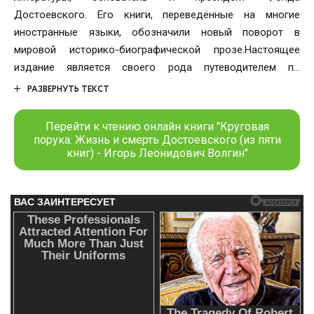
Достоевского. Его книги, переведённые на многие
иностранные языки, обозначили новый поворот в
мировой историко-биографической прозе.Настоящее
издание является своего рода путеводителем по
нескольким фундаментальным работам автора.
РАЗВЕРНУТЬ ТЕКСТ
Основанная на многих неизвестных или малоизученных
обстоятельствах, эта книга позволяет представить жизнь
Перейти к чтению онлайн книги "Круговая
и смерть Достоевского как непреходящую национальную
порука. Жизнь и смерть Достоевского (из пяти
книг) - Игорь Леонидович Волгин"
драму.В формате PDF A4 сохранен издательский макет
книги.