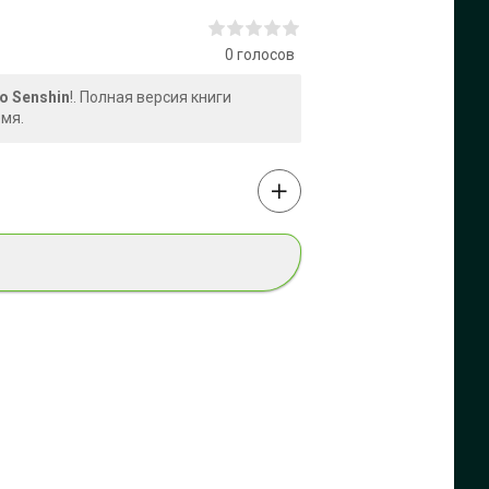
0
голосов
o Senshin
!. Полная версия книги
емя.