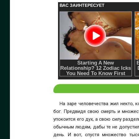
На заре человечества жил некто, 
бог. Предвидя свою смерть и множест
упокоится его дух, а свою силу разд
обычным людям, дабы те не допустили
день. И вот, спустя множество тысячелетий после смерти Прародителя, начинается новое испытание Усыпальницы, которое выявит