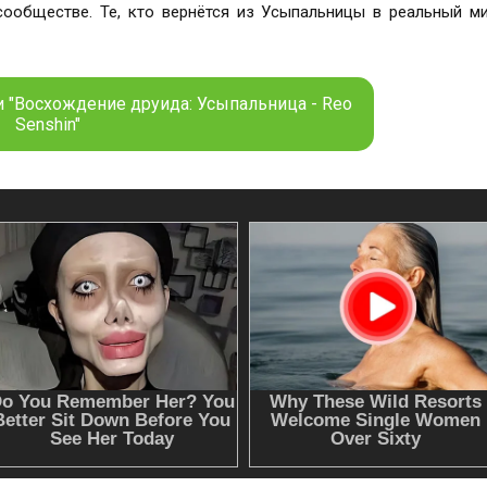
ообществе. Те, кто вернётся из Усыпальницы в реальный ми
грядущей катастрофой.
и "Восхождение друида: Усыпальница - Reo
Senshin"