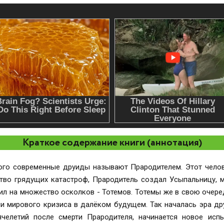
Краткое содержание книги (аннотация)
кого современные друиды называют Прародителем. Этот чело
во грядущих катастроф, Прародитель создал Усыпальницу, м
елил на множество осколков - Тотемов. Тотемы же в свою очер
 мирового кризиса в далёком будущем. Так началась эра др