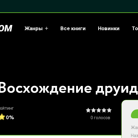
COM
Жанры
Все книги
Новинки
То
РЕЙТИНГ
0%
0
голосов
Жа
На