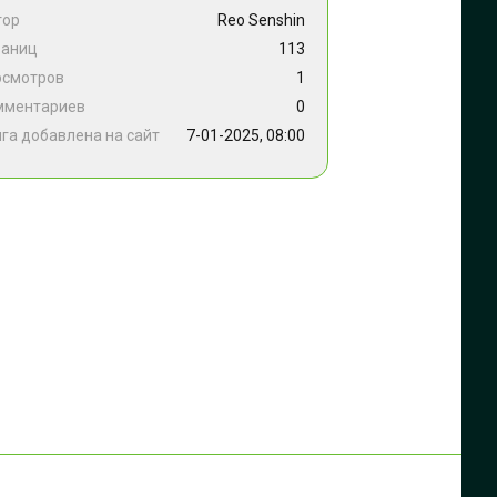
тор
Reo Senshin
раниц
113
осмотров
1
мментариев
0
га добавлена на сайт
7-01-2025, 08:00