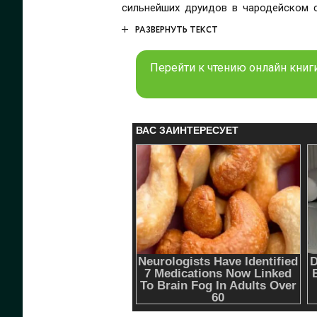
сильнейших друидов в чародейском с
должны будут совладать с очередной 
РАЗВЕРНУТЬ ТЕКСТ
Перейти к чтению онлайн книг