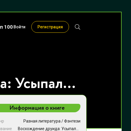
п 100
Войти
Регистрация
Восхождение друида: Усыпальница - Reo Senshin
Информация о книге
нр
Разная литература
/
Фэнтези
звание
Восхождение друида: Усыпальница