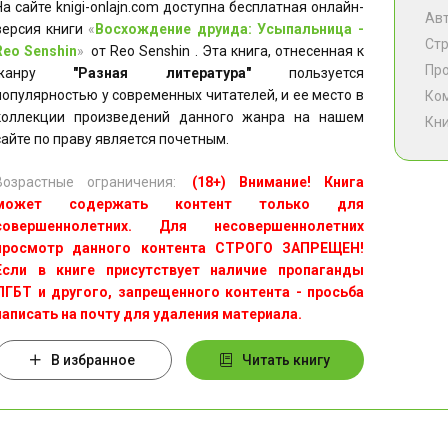
На сайте knigi-onlajn.com доступна бесплатная онлайн-
Ав
версия книги
«
Восхождение друида: Усыпальница -
Ст
Reo Senshin
»
от Reo Senshin . Эта книга, отнесенная к
Пр
жанру
"Разная литература"
пользуется
популярностью у современных читателей, и ее место в
Ко
коллекции произведений данного жанра на нашем
Кни
сайте по праву является почетным.
Возрастные ограничения:
(18+) Внимание! Книга
может содержать контент только для
совершеннолетних. Для несовершеннолетних
просмотр данного контента СТРОГО ЗАПРЕЩЕН!
Если в книге присутствует наличие пропаганды
ЛГБТ и другого, запрещенного контента - просьба
написать на почту для удаления материала.
В избранное
Читать книгу