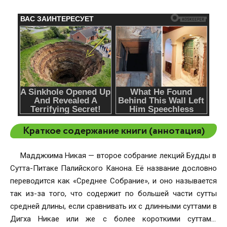
Краткое содержание книги (аннотация)
Мадджхима Никая — второе собрание лекций Будды в
Сутта-Питаке Палийского Канона. Её название дословно
переводится как «Среднее Собрание», и оно называется
так из-за того, что содержит по большей части сутты
средней длины, если сравнивать их с длинными суттами в
Дигха Никае или же с более короткими суттами,