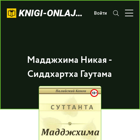
KNIGI-ONLAJN.COM
Войти
Мадджхима Никая -
Сиддхартха Гаутама