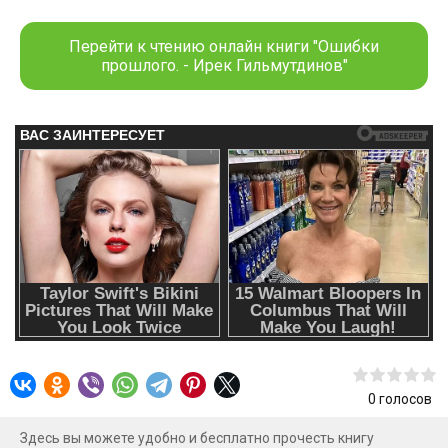
Африка, где в результате катастрофы сохранилась
пригодная для жизни земля. Остальная часть выживших
Перейти к чтению онлайн книги "Ошибки
поселилась на ближайших к нему островах, коих в мире
прошлого. - Ирек Гильмутдинов"
стало несметное количество. В мире помимо Африки
существовало ещё два крупных материка, почти не
уступающих размерами оному. Но это не точно. Жизни на
них не было, а посещать их дураков не так много, а те,
что умудрились попасть туда и вернуться, в большинстве
своём умирали от болезней в страшных муках. Правда,
это мало кого останавливало. А потому всегда
находились те, кого манили богатства, хранящиеся в
запретных землях.
0
голосов
Здесь вы можете удобно и бесплатно прочесть книгу