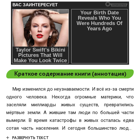
Краткое содержание книги (аннотация)
Мир изменился до неузнаваемости. И всё из-за смерти
одного человека. Некогда огромные материки, что
заселяли миллиарды живых существ, превратились
мёртвые земли. А жившие там люди по большей части
вымерли. В время катастрофы в живых осталась едва
сотая часть населения. И сегодня большинство людей
проживает на южном и самом большом материке —
РАЗВЕРНУТЬ ТЕКСТ