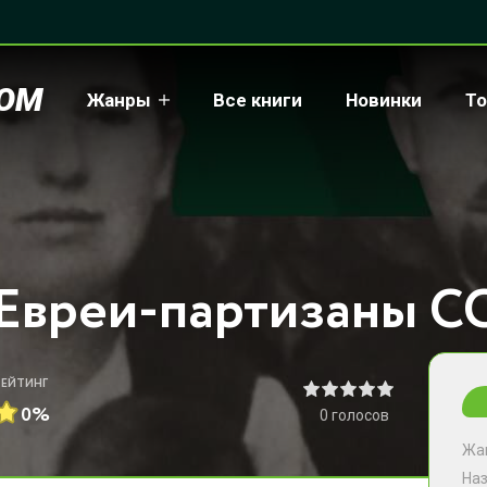
COM
Жанры
Все книги
Новинки
То
РЕЙТИНГ
0%
0
голосов
Жа
На