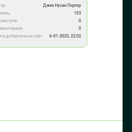
тор
Джек Нусан Портер
раниц
153
осмотров
0
мментариев
0
га добавлена на сайт
6-01-2025, 22:02