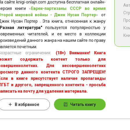
На сайте knigi-onlajn.com доступна бесплатная онлайн-
Ав
версия книги
«
Евреи-партизаны СССР во время
Ст
Второй мировой войны - Джек Нусан Портер
»
от
Пр
Джек Нусан Портер . Эта книга, отнесенная к жанру
"Разная литература"
пользуется популярностью у
Ко
современных читателей, и ее место в коллекции
Кни
произведений данного жанра на нашем сайте по праву
является почетным.
Возрастные ограничения:
(18+) Внимание! Книга
может содержать контент только для
совершеннолетних. Для несовершеннолетних
просмотр данного контента СТРОГО ЗАПРЕЩЕН!
Если в книге присутствует наличие пропаганды
ЛГБТ и другого, запрещенного контента - просьба
написать на почту для удаления материала.
В избранное
Читать книгу