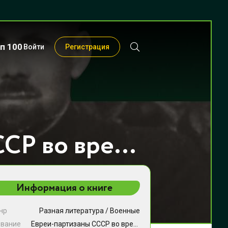
п 100
Войти
Регистрация
Евреи-партизаны СССР во время Второй мировой войны - Джек Нусан Портер
Информация о книге
нр
Разная литература
/
Военные
звание
Евреи-партизаны СССР во время Второй мировой войны