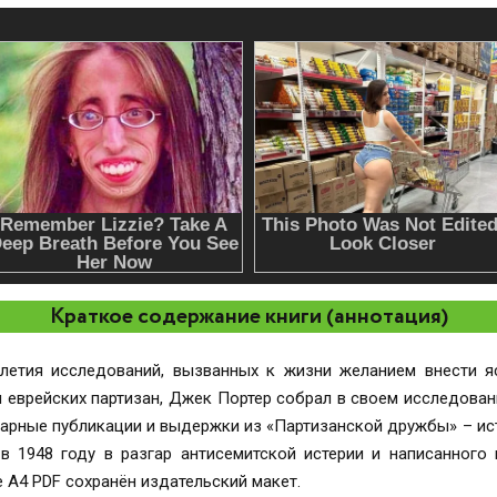
Краткое содержание книги (аннотация)
илетия исследований, вызванных к жизни желанием внести я
 еврейских партизан, Джек Портер собрал в своем исследовани
арные публикации и выдержки из «Партизанской дружбы» – ис
 в 1948 году в разгар антисемитской истерии и написанного
 А4 PDF сохранён издательский макет.