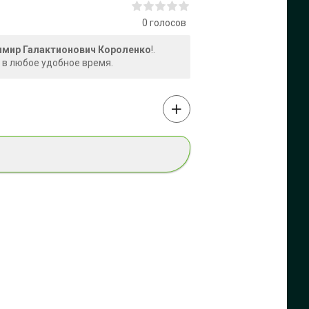
0
голосов
димир Галактионович Короленко
!.
 в любое удобное время.