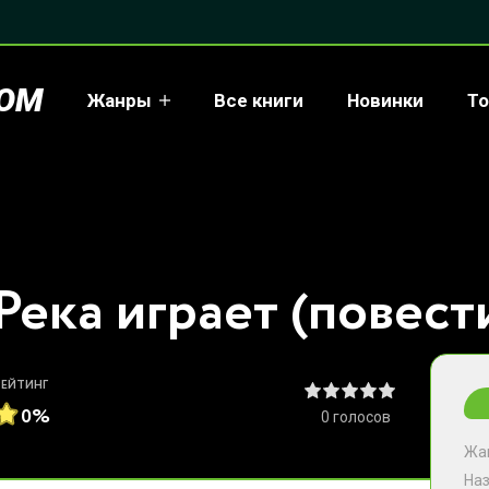
COM
Жанры
Все книги
Новинки
То
РЕЙТИНГ
0%
0
голосов
Жа
На