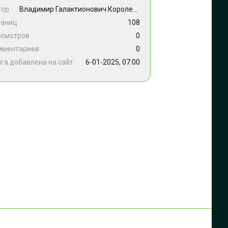
тор
Владимир Галактионович Короленко
раниц
108
осмотров
0
мментариев
0
га добавлена на сайт
6-01-2025, 07:00