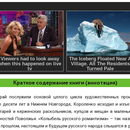
Краткое содержание книги (аннотация)
рай послужили основой целого цикла художественных прои
 десяти лет в Нижнем Новгороде, Короленко исходил и изъез
тарей и керженских раскольников, купцов и мещан в малень
ностей Поволжья. «Колыбель русского романтизма» – так назы
 прошлом, настоящем и будущем русского народа слышатся в р