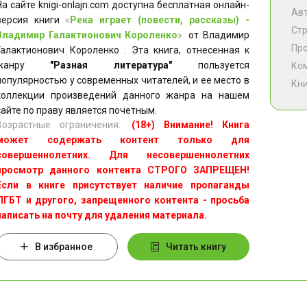
На сайте knigi-onlajn.com доступна бесплатная онлайн-
Ав
версия книги
«
Река играет (повести, рассказы) -
Ст
Владимир Галактионович Короленко
»
от Владимир
Пр
Галактионович Короленко . Эта книга, отнесенная к
жанру
"Разная литература"
пользуется
Ко
популярностью у современных читателей, и ее место в
Кни
коллекции произведений данного жанра на нашем
сайте по праву является почетным.
Возрастные ограничения:
(18+) Внимание! Книга
может содержать контент только для
совершеннолетних. Для несовершеннолетних
просмотр данного контента СТРОГО ЗАПРЕЩЕН!
Если в книге присутствует наличие пропаганды
ЛГБТ и другого, запрещенного контента - просьба
написать на почту для удаления материала.
В избранное
Читать книгу