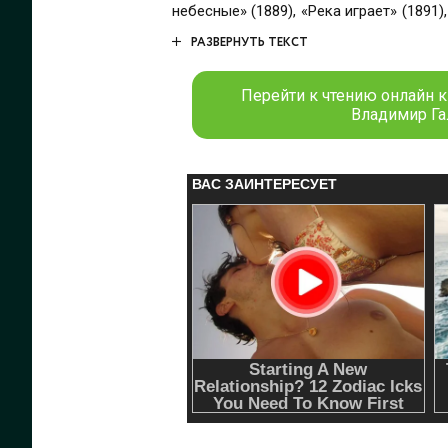
небесные» (1889), «Река играет» (1891), «На Вол
(1885—1895) – один из наиболее значи
РАЗВЕРНУТЬ ТЕКСТ
Перейти к чтению онлайн кн
Владимир Га