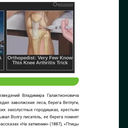
зведений Владимира Галактионовича
дил заволжские леса, берега Ветлуги,
ких захолустных городишках, крестьян
вал Волгу писатель, ее берега помнят
ассказах «На затмении» (1887), «Птицы