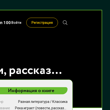
п 100
Войти
Регистрация
Река играет (повести, рассказы) - Владимир Галактионович Короленко
Информация о книге
нр
Разная литература
/
Классика
звание
Река играет (повести, рассказы)