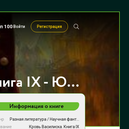
п 100
Войти
Регистрация
Кровь Василиска. Книга IX - Юрий Винокуров
Информация о книге
нр
Разная литература
/
Научная фантастика
/
Фэнтези
звание
Кровь Василиска. Книга IX