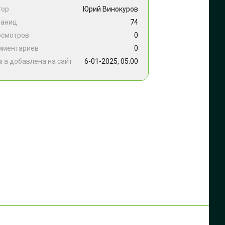
тор
Юрий Винокуров
раниц
74
осмотров
0
мментариев
0
га добавлена на сайт
6-01-2025, 05:00