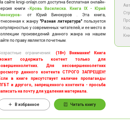
На сайте knigi-onlajn.com доступна бесплатная онлайн-
Ав
версия книги
«
Кровь Василиска. Книга IX - Юрий
Ст
Винокуров
»
от Юрий Винокуров . Эта книга,
Пр
отнесенная к жанру
"Разная литература"
пользуется
популярностью у современных читателей, и ее место в
Ко
коллекции произведений данного жанра на нашем
Кни
сайте по праву является почетным.
Возрастные ограничения:
(18+) Внимание! Книга
может содержать контент только для
совершеннолетних. Для несовершеннолетних
просмотр данного контента СТРОГО ЗАПРЕЩЕН!
Если в книге присутствует наличие пропаганды
ЛГБТ и другого, запрещенного контента - просьба
написать на почту для удаления материала.
В избранное
Читать книгу