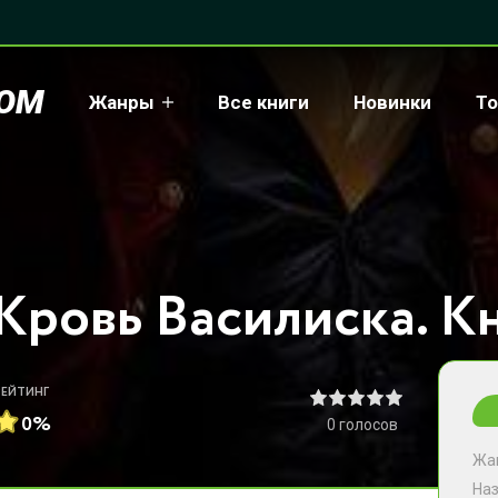
COM
Жанры
Все книги
Новинки
То
РЕЙТИНГ
0%
0
голосов
Жа
На