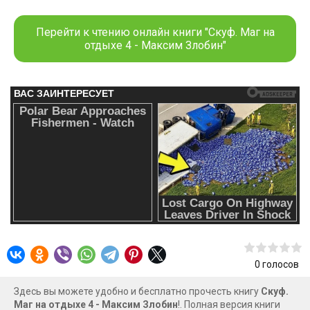
и энтузиазм при полном отсутствии мозгов. А ещё их всё
время кто-нибудь хочет убить…
Перейти к чтению онлайн книги "Скуф. Маг на
отдыхе 4 - Максим Злобин"
0
голосов
Здесь вы можете удобно и бесплатно прочесть книгу
Скуф.
Маг на отдыхе 4 - Максим Злобин
!. Полная версия книги