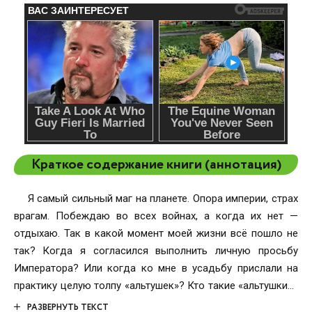
Краткое содержание книги (аннотация)
Я самый сильный маг на планете. Опора империи, страх
врагам. Побеждаю во всех войнах, а когда их нет —
отдыхаю. Так в какой момент моей жизни всё пошло не
так? Когда я согласился выполнить личную просьбу
Императора? Или когда ко мне в усадьбу прислали на
практику целую толпу «альтушек»? Кто такие «альтушки»?
Как по мне, напасть, хуже любого монстра. Магия, сиськи
РАЗВЕРНУТЬ ТЕКСТ