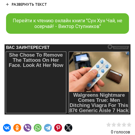
ли ещё будет? Ведь наш герой не умеет сдерживаться,
РАЗВЕРНУТЬ ТЕКСТ
так что придётся показать местным акулам бизнеса и
одарённым, чего он стоит! История становления и без
Перейти к чтению онлайн книги "Сун Хун Чай, не
того сильной личности в антураже современной (но
осерчай! - Виктор Ступников"
малость магической) Японии. Начинать придётся с
минусового баланса, щёлкая акул по носу и вызывая на
себя гнев небожителей. За что те, разумеется,
попытаются укусить в ответ. Ещё не зная, что нашего
героя лучше не злить, ведь из-за этого можно и на
сашими отправиться. Сун Хун Чай, не осерчай!
0
голосов