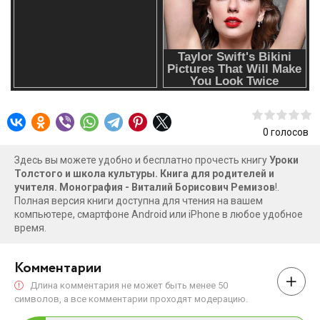
любимым? — как избежать насилия при воспитании
детей? — как пробудить в ребенке страсть к чтению?
— как вымостить дорогу от массовой школы к «Моей
школе», «моей» — для ребенка, родителей, учителя? В
поисках ответов на эти вопросы автор книги обращается
к педагогическим идеям Л. Н. Толстого и мудрецов мира
в контексте проблем современного образования и
многостороннего опыта школ России.
0
голосов
Здесь вы можете удобно и бесплатно прочесть книгу
Уроки
Толстого и школа культуры. Книга для родителей и
учителя. Монография - Виталий Борисович Ремизов
!.
Полная версия книги доступна для чтения на вашем
компьютере, смартфоне Android или iPhone в любое удобное
время.
Комментарии
Длина комментария не может быть менее 50
символов, а все комментарии проходят модерацию.