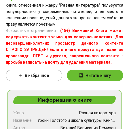
книга, отнесенная к жанру
"Разная литература"
пользуется
популярностью у современных читателей, и ее место в
коллекции произведений данного жанра на нашем сайте по
праву является почетным.
Возрастные ограничения:
(18+) Внимание! Книга может
содержать контент только для совершеннолетних. Для
несовершеннолетних просмотр данного контента
СТРОГО ЗАПРЕЩЕН! Если в книге присутствует наличие
пропаганды ЛГБТ и другого, запрещенного контента -
просьба написать на почту для удаления материала.
В избранное
Читать книгу
Информация о книге
Жанр
Разная литература
Название
Уроки Толстого и школа культуры. Книга для родителей и учителя. Монография
Автор
Виталий Борисович Ремизов