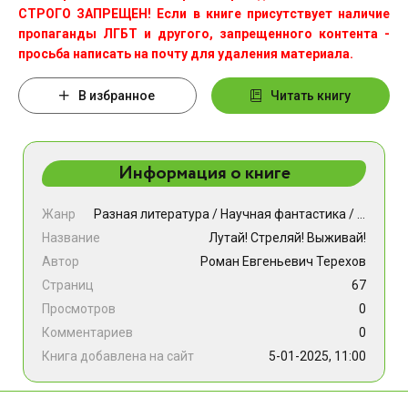
СТРОГО ЗАПРЕЩЕН! Если в книге присутствует наличие
пропаганды ЛГБТ и другого, запрещенного контента -
просьба написать на почту для удаления материала.
В избранное
Читать книгу
Информация о книге
Жанр
Разная литература
/
Научная фантастика
/
Ужасы и
Название
Лутай! Стреляй! Выживай!
Автор
Роман Евгеньевич Терехов
Страниц
67
Просмотров
0
Комментариев
0
Книга добавлена на сайт
5-01-2025, 11:00