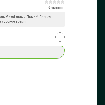
0
голосов
рэль Михайлович Ломов
!. Полная
е удобное время.