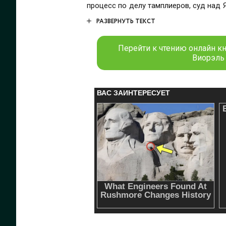
процесс по делу тамплиеров, суд над 
романом Гюстава Флобера «Госпожа
РАЗВЕРНУТЬ ТЕКСТ
Холокоста» А. Эйхманом и т.д.
Перейти к чтению онлайн кн
Виорэль