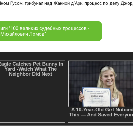
Яном Гусом, трибунал над Жанной д’Арк, процесс по делу Джор
 Бовари» и над сборником стихотворений Шарля Бодлера «
иги "100 великих судебных процессов -
 Михайлович Ломов"