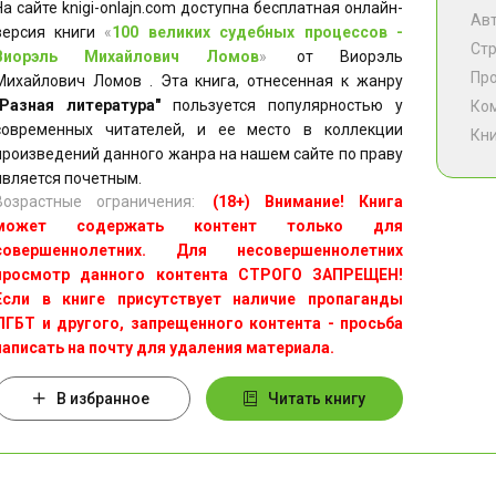
На сайте knigi-onlajn.com доступна бесплатная онлайн-
Ав
версия книги
«
100 великих судебных процессов -
Ст
Виорэль Михайлович Ломов
»
от Виорэль
Пр
Михайлович Ломов . Эта книга, отнесенная к жанру
"Разная литература"
пользуется популярностью у
Ко
современных читателей, и ее место в коллекции
Кни
произведений данного жанра на нашем сайте по праву
является почетным.
Возрастные ограничения:
(18+) Внимание! Книга
может содержать контент только для
совершеннолетних. Для несовершеннолетних
просмотр данного контента СТРОГО ЗАПРЕЩЕН!
Если в книге присутствует наличие пропаганды
ЛГБТ и другого, запрещенного контента - просьба
написать на почту для удаления материала.
В избранное
Читать книгу