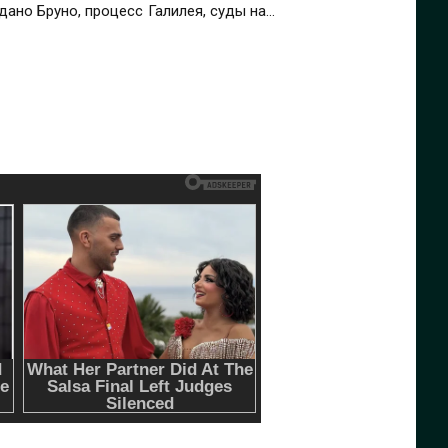
дано Бруно, процесс Галилея, суды над
Цветы зла», суд над «архитектором