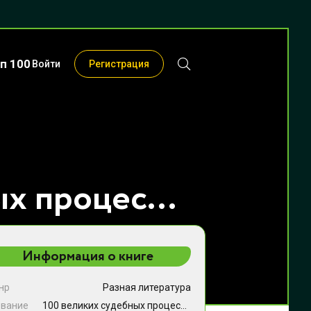
п 100
Войти
Регистрация
100 великих судебных процессов - Виорэль Михайлович Ломов
Информация о книге
нр
Разная литература
звание
100 великих судебных процессов