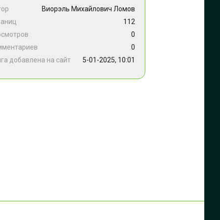
тор
Виорэль Михайлович Ломов
раниц
112
осмотров
0
мментариев
0
га добавлена на сайт
5-01-2025, 10:01