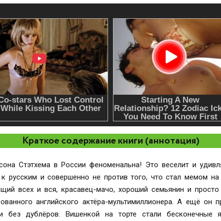
Краткое содержание книги (аннотация)
она Стэтхема в России феноменальна! Это веселит и удивл
 к русским и совершенно не против того, что стал мемом н
ющий всех и вся, красавец-мачо, хороший семьянин и просто
бованного английского актёра-мультимиллионера. А ещё он п
и без дублёров. Вишенкой на торте стали бесконечные 