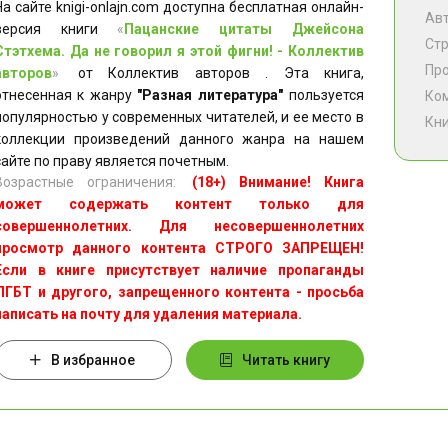
На сайте knigi-onlajn.com доступна бесплатная онлайн-
Ав
версия книги
«
Пацанские цитаты Джейсона
Ст
Стэтхема. Да не говорил я этой фигни! - Коллектив
Пр
авторов
»
от Коллектив авторов . Эта книга,
отнесенная к жанру
"Разная литература"
пользуется
Ко
популярностью у современных читателей, и ее место в
Кни
коллекции произведений данного жанра на нашем
сайте по праву является почетным.
Возрастные ограничения:
(18+) Внимание! Книга
может содержать контент только для
совершеннолетних. Для несовершеннолетних
просмотр данного контента СТРОГО ЗАПРЕЩЕН!
Если в книге присутствует наличие пропаганды
ЛГБТ и другого, запрещенного контента - просьба
написать на почту для удаления материала.
В избранное
Читать книгу