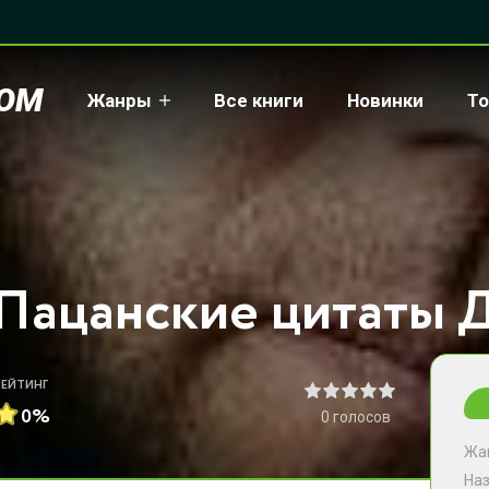
COM
Жанры
Все книги
Новинки
То
РЕЙТИНГ
0%
0
голосов
Жа
На