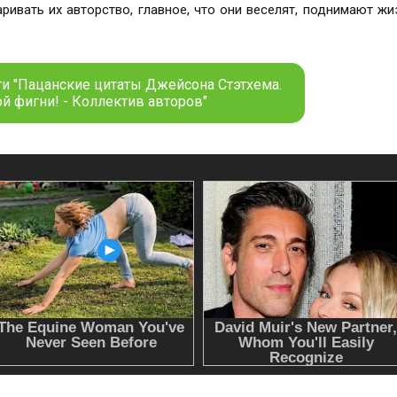
ривать их авторство, главное, что они веселят, поднимают жи
ги "Пацанские цитаты Джейсона Стэтхема.
ой фигни! - Коллектив авторов"