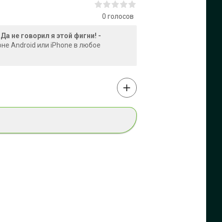
0
голосов
а не говорил я этой фигни! -
не Android или iPhone в любое