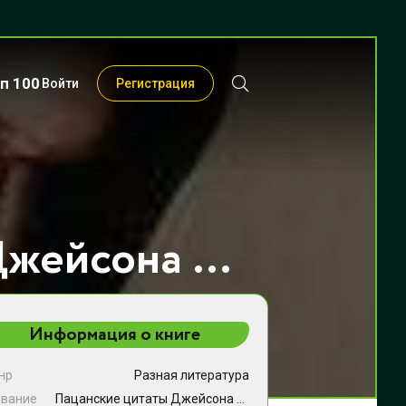
п 100
Войти
Регистрация
Пацанские цитаты Джейсона Стэтхема. Да не говорил я этой фигни! - Коллектив авторов
Информация о книге
нр
Разная литература
звание
Пацанские цитаты Джейсона Стэтхема. Да не говорил я этой фигни!