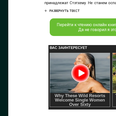
принадлежат Стэтхему. Не станем оспа
иногда шокируют…
РАЗВЕРНУТЬ ТЕКСТ
Перейти к чтению онлайн кни
Да не говорил я эт