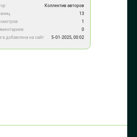
тор
Коллектив авторов
раниц
13
осмотров
1
мментариев
0
га добавлена на сайт
5-01-2025, 00:02