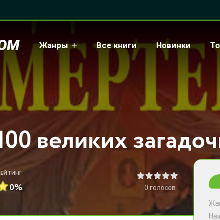
COM
Жанры
Все книги
Новинки
То
РЕЙТИНГ
0%
0
голосов
Жа
На