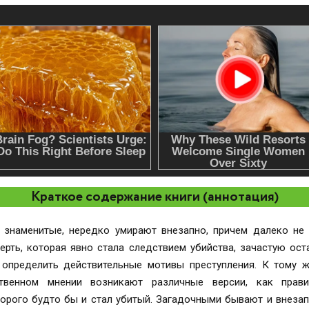
Краткое содержание книги (аннотация)
 знаменитые, нередко умирают внезапно, причем далеко не 
ерть, которая явно стала следствием убийства, зачастую ост
и определить действительные мотивы преступления. К тому 
ственном мнении возникают различные версии, как прав
торого будто бы и стал убитый. Загадочными бывают и внеза