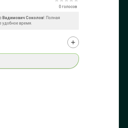
0
голосов
ис Вадимович Соколов
!. Полная
е удобное время.