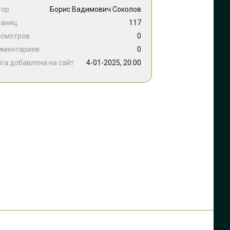
тор
Борис Вадимович Соколов
раниц
117
осмотров
0
мментариев
0
га добавлена на сайт
4-01-2025, 20:00