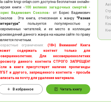
На сайте knigi-onlajn.com доступна бесплатная онлайн-
Ав
версия книги
«
100 великих загадочных смертей -
Ст
Борис Вадимович Соколов
»
от Борис Вадимович
Пр
Соколов . Эта книга, отнесенная к жанру
"Разная
литература"
пользуется популярностью у
Ко
современных читателей, и ее место в коллекции
Кни
произведений данного жанра на нашем сайте по праву
является почетным.
Возрастные ограничения:
(18+) Внимание! Книга
может содержать контент только для
совершеннолетних. Для несовершеннолетних
просмотр данного контента СТРОГО ЗАПРЕЩЕН!
Если в книге присутствует наличие пропаганды
ЛГБТ и другого, запрещенного контента - просьба
написать на почту для удаления материала.
В избранное
Читать книгу