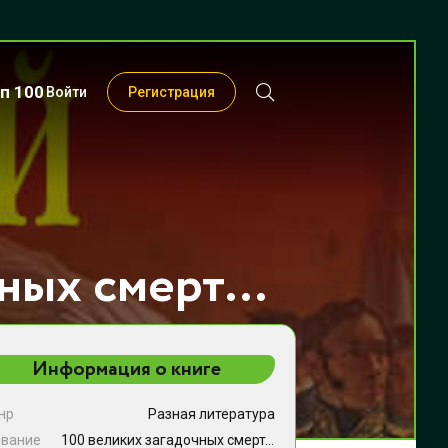
п 100
Войти
Регистрация
100 великих загадочных смертей - Борис Вадимович Соколов
Информация о книге
нр
Разная литература
звание
100 великих загадочных смертей