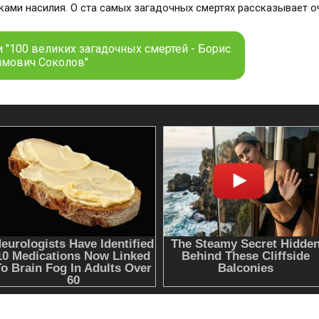
и насилия. О ста самых загадочных смертях рассказывает оч
 "100 великих загадочных смертей - Борис
мович Соколов"