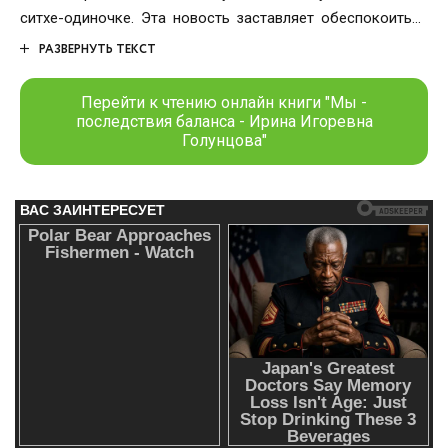
ситхе-одиночке. Эта новость заставляет обеспокоиться
не только Совет джедаев, но и канцлера Палпатина,
РАЗВЕРНУТЬ ТЕКСТ
поэтому Энакин Скайуокер вместе с другими джедаями
отправляется на пустынную планету Амбрия, чтобы
Перейти к чтению онлайн книги "Мы -
разобраться в правдивости слухов.
последствия баланса - Ирина Игоревна
Голунцова"