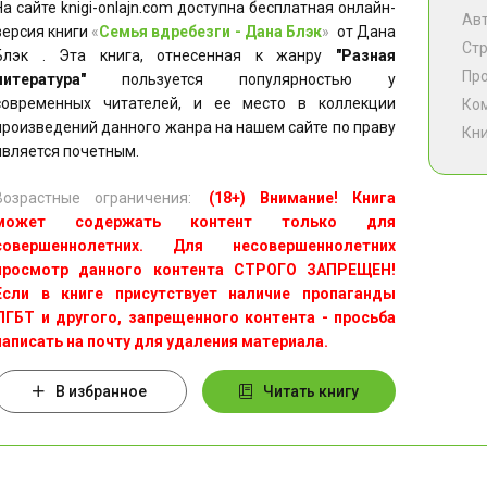
На сайте knigi-onlajn.com доступна бесплатная онлайн-
Ав
версия книги
«
Семья вдребезги - Дана Блэк
»
от Дана
Ст
Блэк . Эта книга, отнесенная к жанру
"Разная
Пр
литература"
пользуется популярностью у
современных читателей, и ее место в коллекции
Ко
произведений данного жанра на нашем сайте по праву
Кни
является почетным.
Возрастные ограничения:
(18+) Внимание! Книга
может содержать контент только для
совершеннолетних. Для несовершеннолетних
просмотр данного контента СТРОГО ЗАПРЕЩЕН!
Если в книге присутствует наличие пропаганды
ЛГБТ и другого, запрещенного контента - просьба
написать на почту для удаления материала.
В избранное
Читать книгу