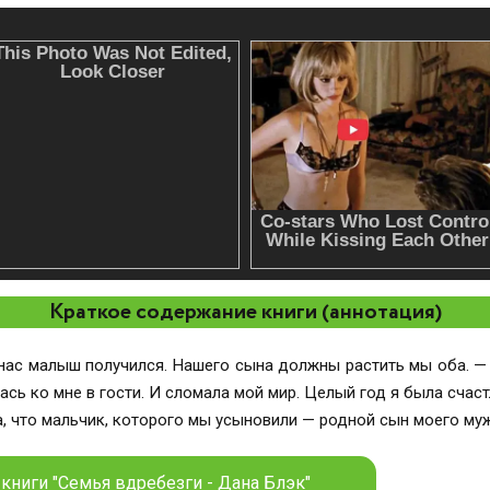
Краткое содержание книги (аннотация)
 нас малыш получился. Нашего сына должны растить мы оба. —
лась ко мне в гости. И сломала мой мир. Целый год я была счас
а, что мальчик, которого мы усыновили — родной сын моего муж
книги "Семья вдребезги - Дана Блэк"