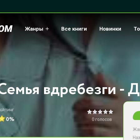
COM
Жанры
Все книги
Новинки
То
Семья вдребезги - Д
РЕЙТИНГ
0%
0
голосов
Жа
На