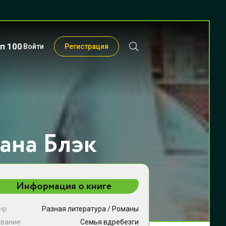
п 100
Войти
Регистрация
ана Блэк
Информация о книге
нр
Разная литература
/
Романы
звание
Семья вдребезги