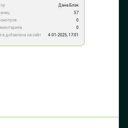
тор
Дана Блэк
раниц
57
осмотров
0
мментариев
0
га добавлена на сайт
4-01-2025, 17:01