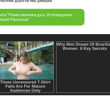
спасения дорогой ему девушки…
ниги "Ремесленники душ. Исповедники -
трий Распопов"