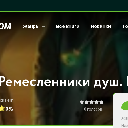
COM
Жанры
Все книги
Новинки
То
РЕЙТИНГ
0%
0
голосов
Жа
На