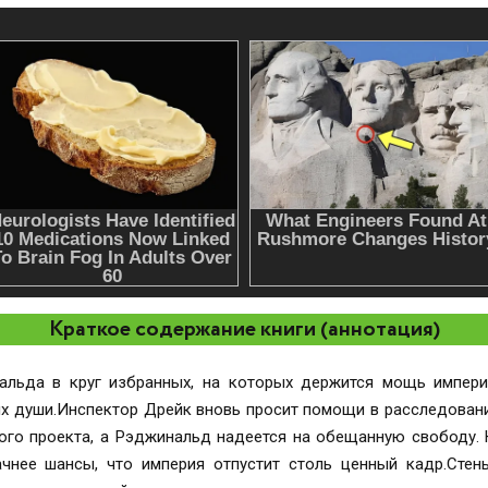
Краткое содержание книги (аннотация)
альда в круг избранных, на которых держится мощь импери
х души.Инспектор Дрейк вновь просит помощи в расследовани
го проекта, а Рэджинальд надеется на обещанную свободу. 
ачнее шансы, что империя отпустит столь ценный кадр.Сте