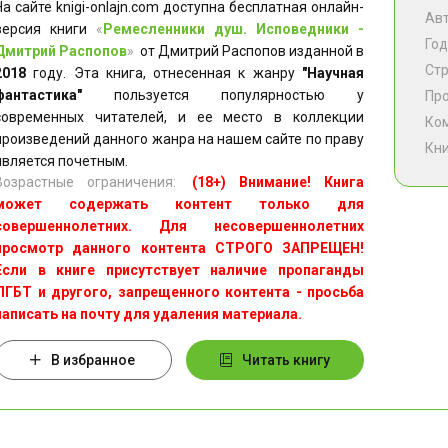
На сайте knigi-onlajn.com доступна бесплатная онлайн-
Ав
версия книги
«
Ремесленники душ. Исповедники -
Год
Дмитрий Распопов
»
от Дмитрий Распопов изданной в
Ст
2018
году. Эта книга, отнесенная к жанру
"Научная
фантастика"
пользуется популярностью у
Пр
современных читателей, и ее место в коллекции
Ко
произведений данного жанра на нашем сайте по праву
Кни
является почетным.
Возрастные ограничения:
(18+) Внимание! Книга
может содержать контент только для
совершеннолетних. Для несовершеннолетних
просмотр данного контента СТРОГО ЗАПРЕЩЕН!
Если в книге присутствует наличие пропаганды
ЛГБТ и другого, запрещенного контента - просьба
написать на почту для удаления материала.
В избранное
Читать книгу