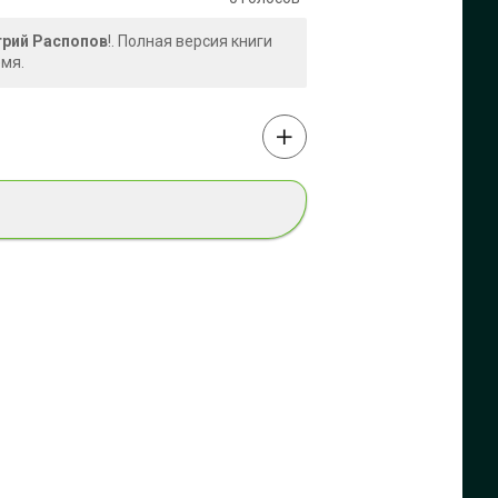
трий Распопов
!. Полная версия книги
емя.