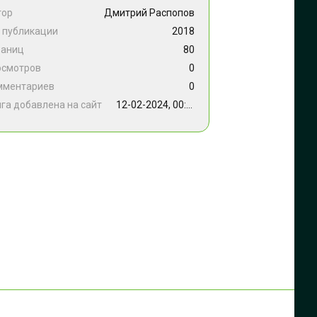
тор
Дмитрий Распопов
 публикации
2018
раниц
80
осмотров
0
мментариев
0
га добавлена на сайт
12-02-2024, 00:01