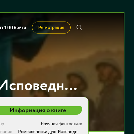
п 100
Войти
Регистрация
Ремесленники душ. Исповедники - Дмитрий Распопов
Информация о книге
нр
Научная фантастика
звание
Ремесленники душ. Исповедники