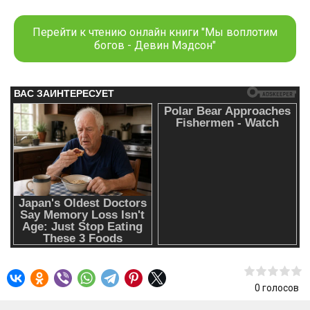
предводителем Клинков. Теперь он стремится выполнить
обещание, данное им, кажется, уже целую жизнь назад, –
Перейти к чтению онлайн книги "Мы воплотим
благополучно вернуть свой народ домой. Однако
богов - Девин Мэдсон"
верность Раха прошлому может привести его к
гибели.Кассандра Мариус потеряна. Охваченная чужими
воспоминаниями, она должна решить, кем является на
самом деле, но ответ на этот вопрос лежит в
противостоянии с Лео Виллиусом.А Дишива э’Яровен,
оказавшаяся в ловушке в самом сердце армии чилтанцев,
получает неожиданную власть. Мечта о новой родине
находится в ее руках – если она рискнет всем и
доверится своим бывшим врагам.Сложная история о
войне, политике и жажде власти, где судьба мира
решается, когда герои и боги в последний раз вступают в
бой в грандиозном финале кровавой эпической
серии.«Финал невероятно хорош. Ни один из героев не
теряется в действии, каждый приходит к тому
0
голосов
завершению, которое является логичным именно для