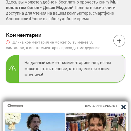
Здесь вы можете удобно и бесплатно прочесть книгу
Мы
него и его пути. Автор ставит точку в своей серии с
воплотим богов - Девин Мэдсон
!. Полная версия книги
высоким мастерством». ― Publishers Weekly«Прозой,
доступна для чтения на вашем компьютере, смартфоне
которая превосходит большинство романов, Мэдсон
Android или iPhone в любое удобное время.
рисует впечатляющие сцены и выстраивает
захватывающую историю. Невероятно увлекательная, эта
Комментарии
серия, безусловно, заслуживает вашего внимания». –
Длина комментария не может быть менее 50
Марк Лоуренс
символов, а все комментарии проходят модерацию.
На данный момент комментариев нет, но вы
можете стать первым, кто поделится своим
мнением!