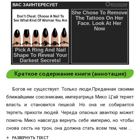
Краткое содержание книги (аннотация)
Богов не существует. Только люди.Преданная своими
ближайшими союзниками, императрица Мико Ц’ай теряет
власть и становится пешкой. Но она не собирается
терпеть прихоти людей. Череда опасных авантюр может
помочь Мико навсегда вернуть себе империю, но чтобы
снова сесть на трон, она должна стать всем тем, чем не
смогли стать ее предки.Рах э’Торин снова стал
РАЗВЕРНУТЬ ТЕКСТ