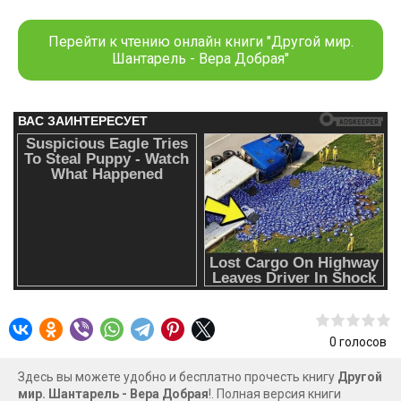
планировал превратить жизнь своей возлюбленной в ад,
но, как оказалось, вокруг малышки Шанти и без меня
Перейти к чтению онлайн книги "Другой мир.
скопилось множество «доброжелателей», поэтому,
Шантарель - Вера Добрая"
прежде чем наказать девушку, мне придётся её спасти…
0
голосов
Здесь вы можете удобно и бесплатно прочесть книгу
Другой
мир. Шантарель - Вера Добрая
!. Полная версия книги