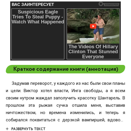
Краткое содержание книги (аннотация)
Задумав переворот, у каждого из нас были свои планы
и цели. Виктор хотел власти, Инга свободы, а я всем
своим нутром жаждал заполучить красотку Шантарель. В
прошлом эта рыжая сучка отшила меня, выставив
ничтожеством, но времена изменились, и теперь я
собирался поквитаться с дерзкой вампиршей, вдоволь
насладившись ее прекрасным соблазнительным телом. Я
РАЗВЕРНУТЬ ТЕКСТ