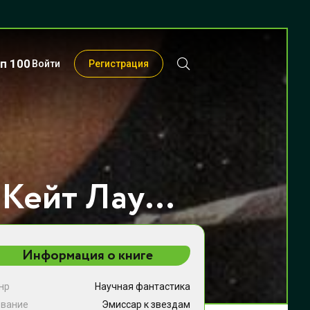
п 100
Войти
Регистрация
Эмиссар к звездам - Кейт Лаумер
Информация о книге
нр
Научная фантастика
звание
Эмиссар к звездам