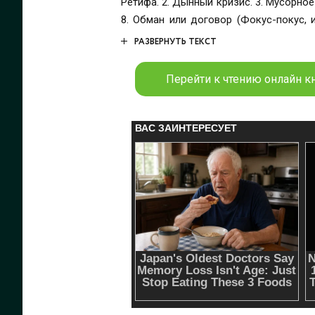
Ретифа. 2. Дынный кризис. 3. Мусорное вторжение. 4. Ретиф и милитаристы (фрагмент). 5. Мирный посредник. 6. Посредники. 7. Лес на небеси.
8. Обман или договор (Фокус-покус, или настоящая дипломатия). 9. Гигантский
дело. 12. Миротворцы. 13.
РАЗВЕРНУТЬ ТЕКСТ
Перейти к чтению онлайн кн