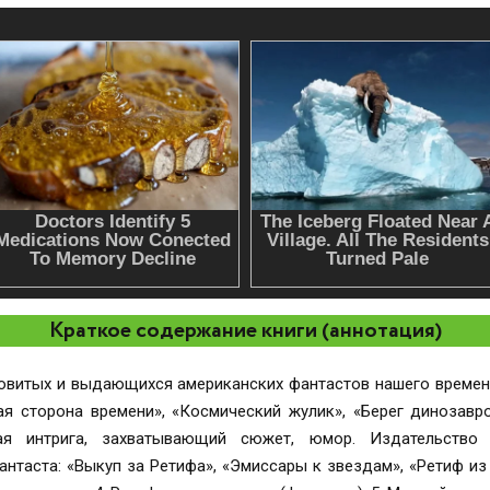
Краткое содержание книги (аннотация)
овитых и выдающихся американских фантастов нашего времени
емени», «Космический жулик», «Берег динозавров». Для произведений этого пис
кая интрига, захватывающий сюжет, юмор. Издательств
 «Выкуп за Ретифа», «Эмиссары к звездам», «Ретиф из Дипкорпуса». Содерж