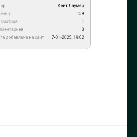
тор
Кейт Лаумер
раниц
159
осмотров
1
мментариев
0
га добавлена на сайт
7-01-2025, 19:02