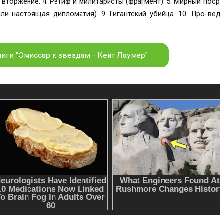
 убийца. 10. Про-ведение не пре-ступление. 11. Внутреннее
 Закрытый город (Предки героев).
иги "Эмиссар к звездам - Кейт Лаумер"