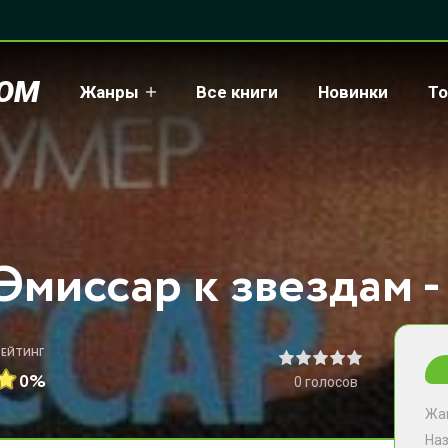
COM
Жанры
Все книги
Новинки
То
РЕЙТИНГ
0%
0
голосов
Жа
На