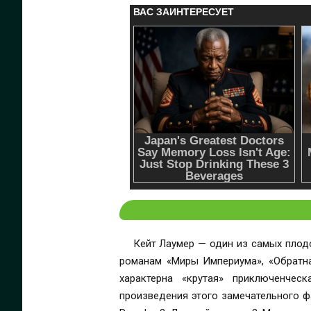
Кейт Лаумер — один из самых плод
романам «Миры Империума», «Обратная сторона вр
характерна «крутая» приключенчес
произведения этого замечательного фантаста: