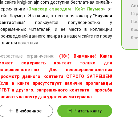
На сайте knigi-onlajn.com доступна бесплатная онлайн-
Ав
версия книги
«
Эмиссар к звездам - Кейт Лаумер
»
от
Ст
Кейт Лаумер . Эта книга, отнесенная к жанру
"Научная
Пр
фантастика"
пользуется популярностью у
современных читателей, и ее место в коллекции
Ко
произведений данного жанра на нашем сайте по праву
Кни
является почетным.
Возрастные ограничения:
(18+) Внимание! Книга
может содержать контент только для
совершеннолетних. Для несовершеннолетних
просмотр данного контента СТРОГО ЗАПРЕЩЕН!
Если в книге присутствует наличие пропаганды
ЛГБТ и другого, запрещенного контента - просьба
написать на почту для удаления материала.
В избранное
Читать книгу