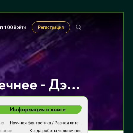
п 100
Войти
Регистрация
Когда роботы человечнее - Дэйв Макара
Информация о книге
нр
Научная фантастика
/
Разная литература
/
Фэнтези
звание
Когда роботы человечнее