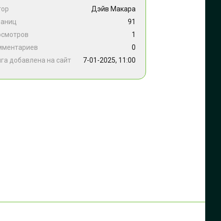
тор
Дэйв Макара
раниц
91
осмотров
1
мментариев
0
га добавлена на сайт
7-01-2025, 11:00