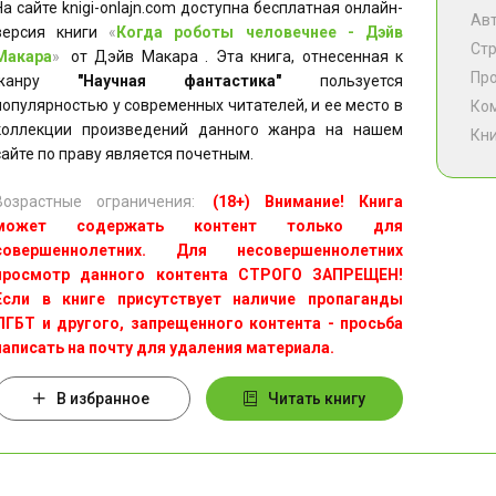
На сайте knigi-onlajn.com доступна бесплатная онлайн-
Ав
версия книги
«
Когда роботы человечнее - Дэйв
Ст
Макара
»
от Дэйв Макара . Эта книга, отнесенная к
Пр
жанру
"Научная фантастика"
пользуется
популярностью у современных читателей, и ее место в
Ко
коллекции произведений данного жанра на нашем
Кни
сайте по праву является почетным.
Возрастные ограничения:
(18+) Внимание! Книга
может содержать контент только для
совершеннолетних. Для несовершеннолетних
просмотр данного контента СТРОГО ЗАПРЕЩЕН!
Если в книге присутствует наличие пропаганды
ЛГБТ и другого, запрещенного контента - просьба
написать на почту для удаления материала.
В избранное
Читать книгу