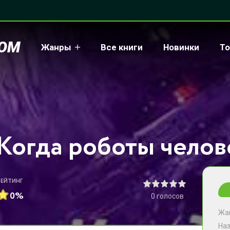
COM
Жанры
Все книги
Новинки
То
РЕЙТИНГ
0%
0
голосов
Жа
На