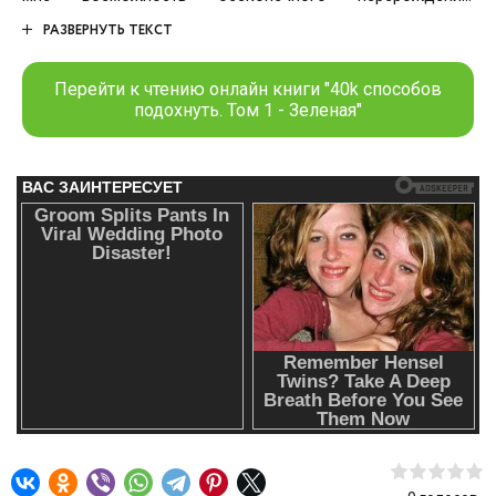
фактически бессмертие. И вроде звучит хорошо, но на
РАЗВЕРНУТЬ ТЕКСТ
практике… в далёком тёмном будущем есть только война
и сорок тысяч способов подохнуть во имя чужих целей.
Перейти к чтению онлайн книги "40k способов
подохнуть. Том 1 - Зеленая"