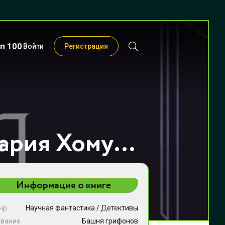
п 100
Войти
Регистрация
Башня грифонов - Мария Хомутовская
Информация о книге
нр
Научная фантастика
/
Детективы
звание
Башня грифонов