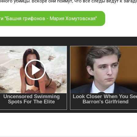
енного убийцы. Вскоре они поймут, что все следы ведут к зага
ги "Башня грифонов - Мария Хомутовская"