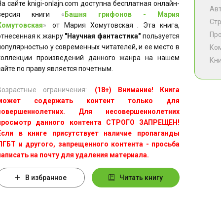
На сайте knigi-onlajn.com доступна бесплатная онлайн-
Ав
версия книги
«
Башня грифонов - Мария
Ст
Хомутовская
»
от Мария Хомутовская . Эта книга,
Пр
отнесенная к жанру
"Научная фантастика"
пользуется
популярностью у современных читателей, и ее место в
Ко
коллекции произведений данного жанра на нашем
Кни
сайте по праву является почетным.
Возрастные ограничения:
(18+) Внимание! Книга
может содержать контент только для
совершеннолетних. Для несовершеннолетних
просмотр данного контента СТРОГО ЗАПРЕЩЕН!
Если в книге присутствует наличие пропаганды
ЛГБТ и другого, запрещенного контента - просьба
написать на почту для удаления материала.
В избранное
Читать книгу