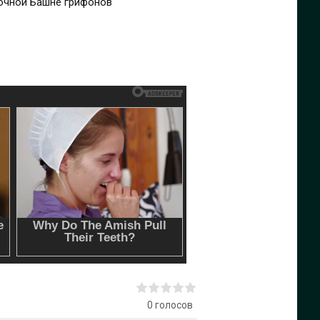
дочной Башне грифонов
0
голосов