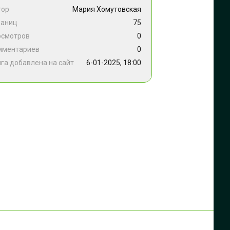
тор
Мария Хомутовская
раниц
75
осмотров
0
мментариев
0
га добавлена на сайт
6-01-2025, 18:00