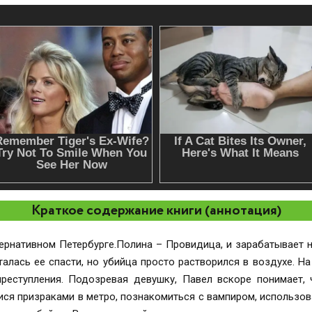
Краткое содержание книги (аннотация)
тернативном Петербурге.Полина – Провидица, и зарабатывает 
алась ее спасти, но убийца просто растворился в воздухе. На
реступления. Подозревая девушку, Павел вскоре понимает,
ися призраками в метро, познакомиться с вампиром, использо