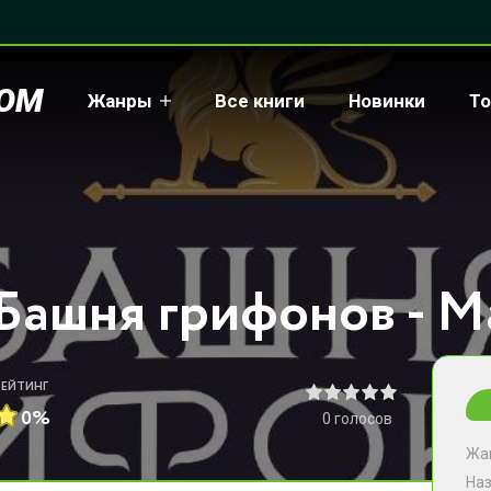
COM
Жанры
Все книги
Новинки
То
РЕЙТИНГ
0%
0
голосов
Жа
На