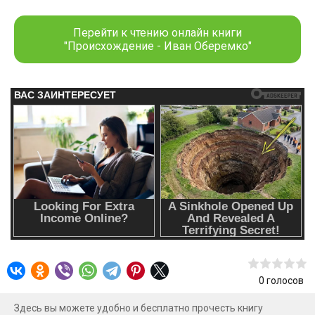
Межгалактическую Конфедерацию. Люди выжили, став
единым народом, который смог превратить маленькую
Перейти к чтению онлайн книги
колонию в процветающее государство под названием
"Происхождение - Иван Оберемко"
Троксанское Объединение Землян. За эти годы они
заселили всю планету, а так же колонизировали
несколько планет системы. Долгое время ТОЗ пытались
войти в Совет представителей и им, наконец,
предоставили такую возможность. В этом мире родился и
вырос Виктор Верховой, который выбрал путь военного
летчика. Окончив космическую военную академию, он
заступает на службу, где начинается его история, которая
приведет его к тайне происхождения людей и гибели
Земли.
0
голосов
Здесь вы можете удобно и бесплатно прочесть книгу