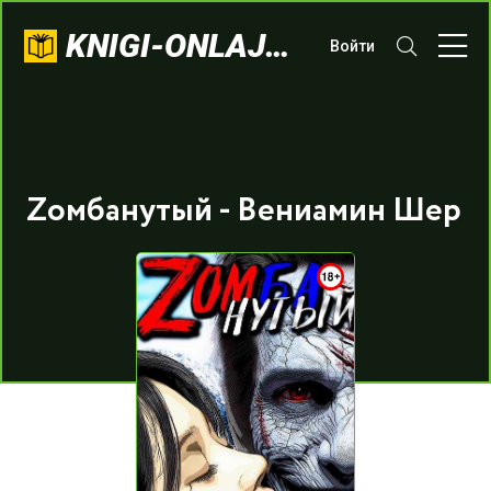
KNIGI-ONLAJN.COM
Войти
Zомбанутый - Вениамин Шер