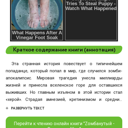
Краткое содержание книги (аннотация)
Эта странная история повествует о типичнейшем
попаданце, который попал в мир, где случился зомби-
апокалипсис. Мировая трагедия унесла миллиарды
жизней и принесла вселенское горе для оставшихся
выживших. Но главным изъяном в этой истории стал
«херой». Страдая амнезией, кретинизмом и средним
уровнем имбецильности, он попал совершенно не в то
РАЗВЕРНУТЬ ТЕКСТ
время, не в то место и даже не в то тело. Вместо того,
чтобы спасать мир, как нормальный попаданец, главный
Перейти к чтению онлайн книги "Zомбанутый -