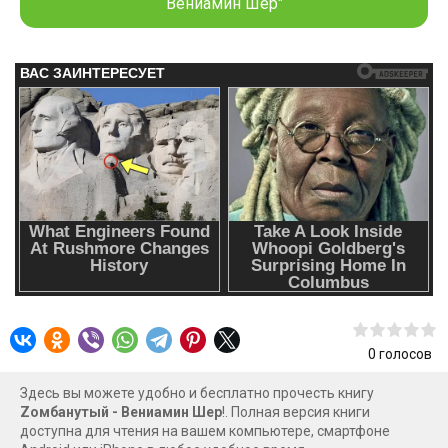
участник истории идёт окольными путями по трупам
Вениамин Шер"
зомби и заливая в себя местный алкоголь, поёт песни и
толкает интеллигентные – как ему кажется – шуточки.
(Автору аннотации было совершенно не смешно.)
Примечание: Иллюстрированный роман. ОБЯЗАТЕЛЬНО
читать «Примечания автора»!
0
голосов
Здесь вы можете удобно и бесплатно прочесть книгу
Zомбанутый - Вениамин Шер
!. Полная версия книги
доступна для чтения на вашем компьютере, смартфоне