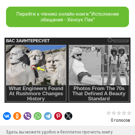
«Роман картошки и зеленого лука». К сожалению, Ю Чеу
так и не успел закончить блюдо.Терзаемый этим, он
Перейти к чтению онлайн книги "Исполнение
заключает договор с Манхо, тысячелетним лисом,
обещания - Хёнсук Пак"
живущим в загробном мире.Он без колебания
соглашается на все условия духа, чтобы вернуться в мир
живых на 100 дней. Ю Чеу желает лишь еще раз
встретиться с Хан Сори и сказать наконец-то заветные
слова: «Я люблю тебя».
0
голосов
Здесь вы можете удобно и бесплатно прочесть книгу