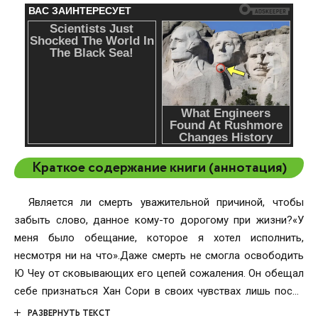
Краткое содержание книги (аннотация)
Является ли смерть уважительной причиной, чтобы
забыть слово, данное кому-то дорогому при жизни?«У
меня было обещание, которое я хотел исполнить,
несмотря ни на что».Даже смерть не смогла освободить
Ю Чеу от сковывающих его цепей сожаления. Он обещал
себе признаться Хан Сори в своих чувствах лишь после
того, как найдет идеальный рецепт ее любимого блюда
РАЗВЕРНУТЬ ТЕКСТ