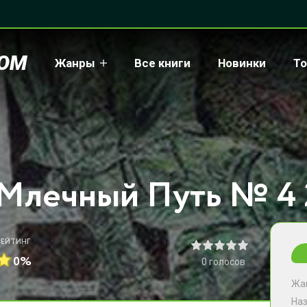
COM
Жанры
Все книги
Новинки
То
РЕЙТИНГ
0%
0
голосов
Жа
На