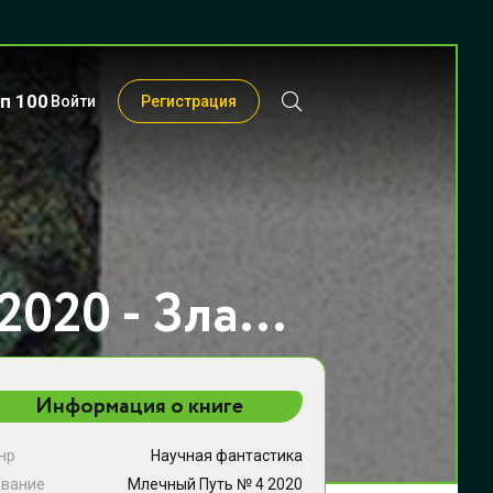
п 100
Войти
Регистрация
Млечный Путь № 4 2020 - Злата Владимировна Линник
Информация о книге
нр
Научная фантастика
звание
Млечный Путь № 4 2020