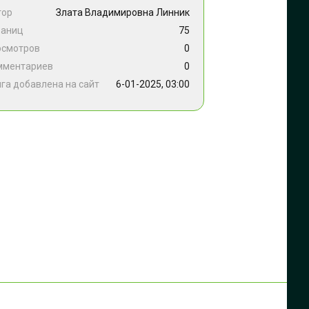
тор
Злата Владимировна Линник
раниц
75
осмотров
0
мментариев
0
га добавлена на сайт
6-01-2025, 03:00