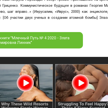
 шаг вправо…» (Иерусалим, «Иврус», 2000) как энциклопедия советс
вух ученых в создании атомной бомбы] Элазабета Левин. Первоосновы и причины
связи между «палитрами» авторов и их доминантными стихия
книги "Млечный Путь № 4 2020 - Злата
мировна Линник"