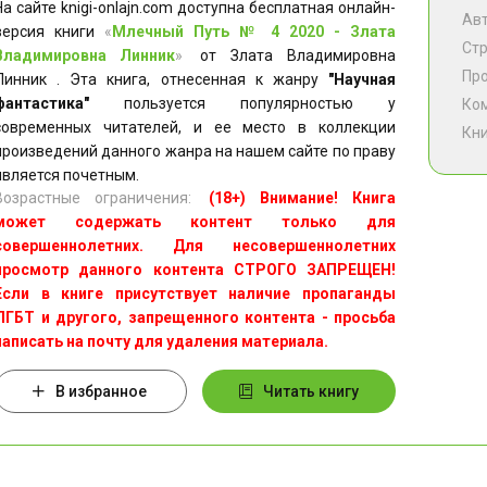
На сайте knigi-onlajn.com доступна бесплатная онлайн-
Ав
версия книги
«
Млечный Путь № 4 2020 - Злата
Ст
Владимировна Линник
»
от Злата Владимировна
Пр
Линник . Эта книга, отнесенная к жанру
"Научная
фантастика"
пользуется популярностью у
Ко
современных читателей, и ее место в коллекции
Кни
произведений данного жанра на нашем сайте по праву
является почетным.
Возрастные ограничения:
(18+) Внимание! Книга
может содержать контент только для
совершеннолетних. Для несовершеннолетних
просмотр данного контента СТРОГО ЗАПРЕЩЕН!
Если в книге присутствует наличие пропаганды
ЛГБТ и другого, запрещенного контента - просьба
написать на почту для удаления материала.
В избранное
Читать книгу