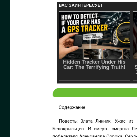
Содержание
Повесть: Злата Линник. Ужас из глубин... и художники из Сквот-Тауна Рассказы: Наталья Бахтина. Космические истории Сергей
Белокрыльцев. И смерть смертна Леонид Ашкинази. Рассказ патриарха Михаил Гельфанд. Смертный Наталья Резанова. Наместница
победителя Александра Сорока. Сердечный патруль Переводы: Роберт Грейвз. Приглашение на сретение Барбара Куни. Мисс Румфиус Уолт