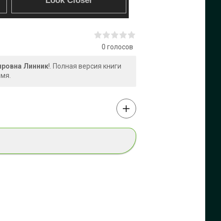
0
голосов
ировна Линник
!. Полная версия книги
емя.