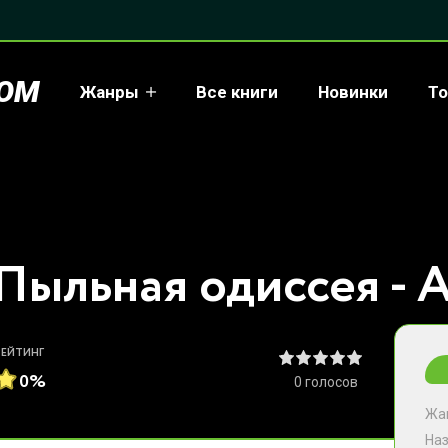
COM
Жанры
Все книги
Новинки
То
РЕЙТИНГ
0%
0
голосов
Жа
На