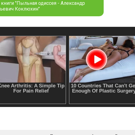
 книги "Пыльная одиссея - Александр
ьевич Коклюхин"