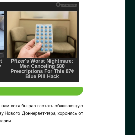
и вам хотя бы раз глотать обжигающую
ву Нового Доннервет-тера, хоронясь от
перии…