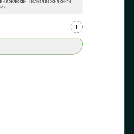
вич Коклюхин
!. Полная версия книги
емя.