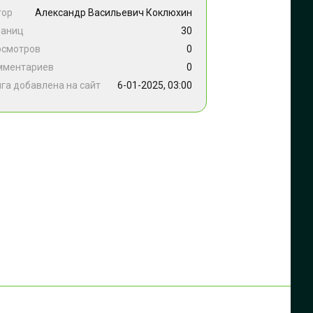
тор
Александр Васильевич Коклюхин
раниц
30
осмотров
0
мментариев
0
га добавлена на сайт
6-01-2025, 03:00