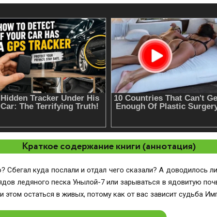
Краткое содержание книги (аннотация)
? Сбегал куда послали и отдал чего сказали? А доводилось л
рядов ледяного песка Унылой-7 или зарываться в ядовитую поч
 этом остаться в живых, потому как от вас зависит судьба Им