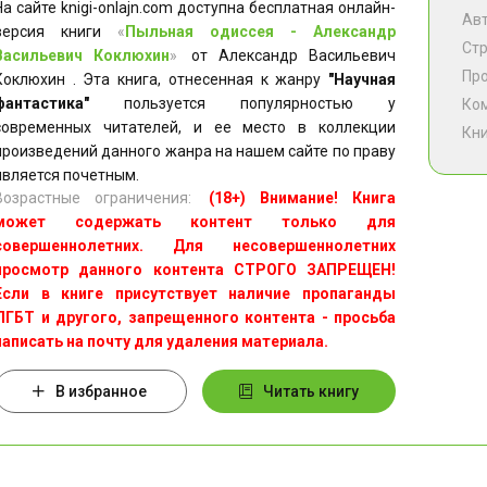
На сайте knigi-onlajn.com доступна бесплатная онлайн-
Ав
версия книги
«
Пыльная одиссея - Александр
Ст
Васильевич Коклюхин
»
от Александр Васильевич
Пр
Коклюхин . Эта книга, отнесенная к жанру
"Научная
фантастика"
пользуется популярностью у
Ко
современных читателей, и ее место в коллекции
Кни
произведений данного жанра на нашем сайте по праву
является почетным.
Возрастные ограничения:
(18+) Внимание! Книга
может содержать контент только для
совершеннолетних. Для несовершеннолетних
просмотр данного контента СТРОГО ЗАПРЕЩЕН!
Если в книге присутствует наличие пропаганды
ЛГБТ и другого, запрещенного контента - просьба
написать на почту для удаления материала.
В избранное
Читать книгу