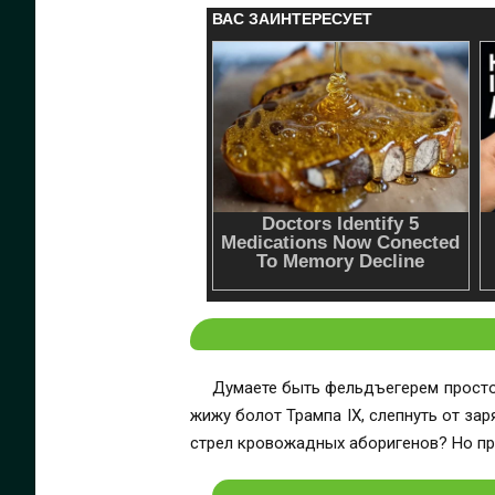
Думаете быть фельдъегерем просто
жижу болот Трампа IX, слепнуть от за
стрел кровожадных аборигенов? Но при