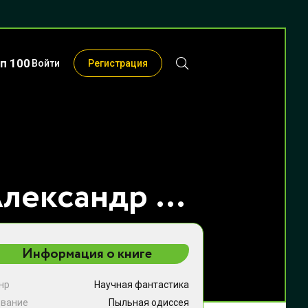
п 100
Войти
Регистрация
Пыльная одиссея - Александр Васильевич Коклюхин
Информация о книге
нр
Научная фантастика
звание
Пыльная одиссея