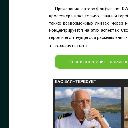
Примечания автора:Фанфик по RW
кроссовера взят только главный геро
также всевозможных линзах, через 
концентрируется на этих аспектах. С
героя и его тянущегося размышления 
РАЗВЕРНУТЬ ТЕКСТ
Перейти к чтению онлайн кн