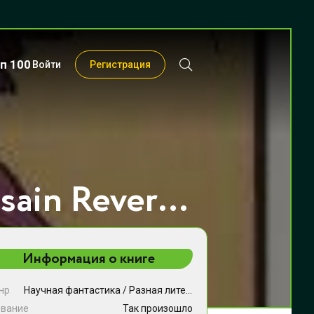
п 100
Войти
Регистрация
Так произошло - Russain Reversal
Информация о книге
нр
Научная фантастика
/
Разная литература
звание
Так произошло