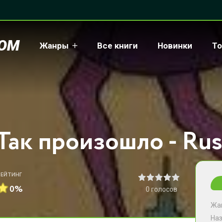
COM
Жанры
Все книги
Новинки
То
РЕЙТИНГ
0%
0
голосов
Жа
На