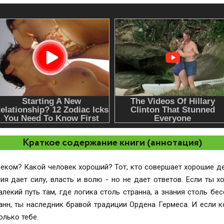
Краткое содержание книги (аннотация)
веком? Какой человек хороший? Тот, кто совершает хорошие де
я дает силу, власть и волю - но не дает ответов. Если ты х
алекий путь там, где логика столь странна, а знания столь 
анн, ты наследник бравой традиции Ордена Гермеса. И если к
олько тебе.