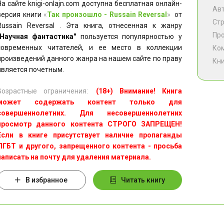
На сайте knigi-onlajn.com доступна бесплатная онлайн-
Ав
версия книги
«
Так произошло - Russain Reversal
»
от
Ст
Russain Reversal . Эта книга, отнесенная к жанру
Пр
"Научная фантастика"
пользуется популярностью у
современных читателей, и ее место в коллекции
Ко
произведений данного жанра на нашем сайте по праву
Кни
является почетным.
Возрастные ограничения:
(18+) Внимание! Книга
может содержать контент только для
совершеннолетних. Для несовершеннолетних
просмотр данного контента СТРОГО ЗАПРЕЩЕН!
Если в книге присутствует наличие пропаганды
ЛГБТ и другого, запрещенного контента - просьба
написать на почту для удаления материала.
В избранное
Читать книгу