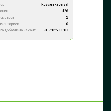
тор
Russain Reversal
раниц
426
осмотров
2
мментариев
0
га добавлена на сайт
6-01-2025, 00:03