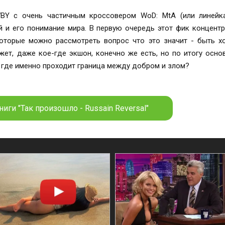
BY с очень частичным кроссовером WoD: MtA (или линейка
й и его понимание мира. В первую очередь этот фик концентр
которые можно рассмотреть вопрос что это значит - быть х
южет, даже кое-где экшон, конечно же есть, но по итогу осно
- где именно проходит граница между добром и злом?
иги "Так произошло - Russain Reversal"