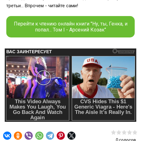
третьи... Впрочем - читайте сами!
Перейти к чтению онлайн книги "Ну, ты, Генка, и
попал... Том I - Арсений Козак"
0
голосов