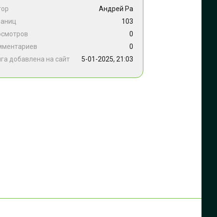
тор
Андрей Ра
раниц
103
осмотров
0
мментариев
0
га добавлена на сайт
5-01-2025, 21:03