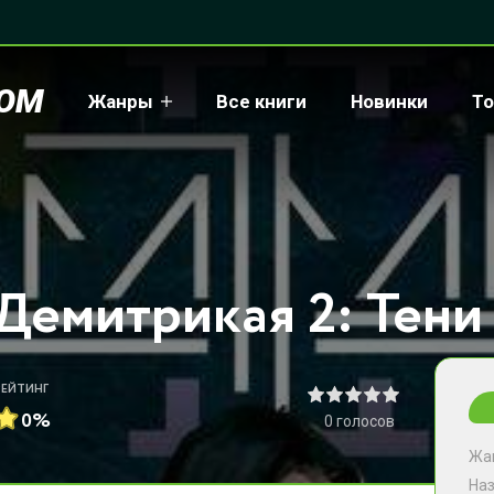
COM
Жанры
Все книги
Новинки
То
РЕЙТИНГ
0%
0
голосов
Жа
На