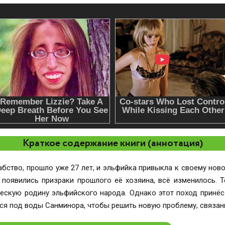
Краткое содержание книги (аннотация)
абство, прошло уже 27 лет, и эльфийка привыкла к своему нов
и появились призраки прошлого её хозяина, всё изменилось. Т
ческую родину эльфийского народа. Однако этот поход принёс 
ся под воды Санминора, чтобы решить новую проблему, связан