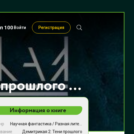
п 100
Войти
Регистрация
Демитрикая 2: Тени прошлого - Андрей Ра
Информация о книге
нр
Научная фантастика
/
Разная литература
звание
Демитрикая 2: Тени прошлого