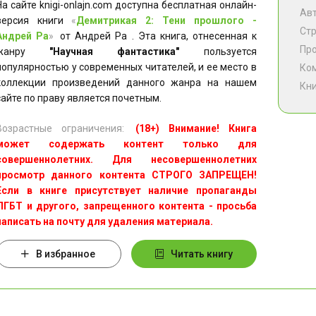
На сайте knigi-onlajn.com доступна бесплатная онлайн-
Ав
версия книги
«
Демитрикая 2: Тени прошлого -
Ст
Андрей Ра
»
от Андрей Ра . Эта книга, отнесенная к
Пр
жанру
"Научная фантастика"
пользуется
популярностью у современных читателей, и ее место в
Ко
коллекции произведений данного жанра на нашем
Кни
сайте по праву является почетным.
Возрастные ограничения:
(18+) Внимание! Книга
может содержать контент только для
совершеннолетних. Для несовершеннолетних
просмотр данного контента СТРОГО ЗАПРЕЩЕН!
Если в книге присутствует наличие пропаганды
ЛГБТ и другого, запрещенного контента - просьба
написать на почту для удаления материала.
В избранное
Читать книгу