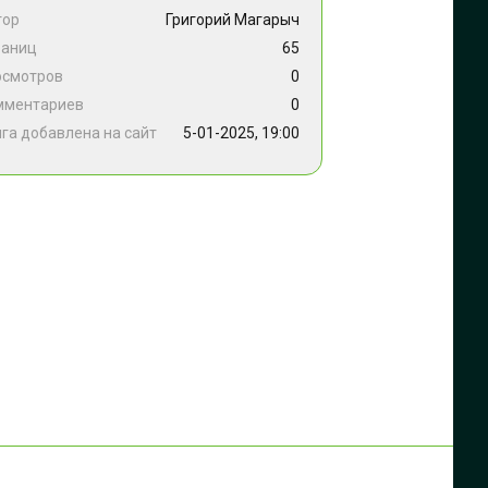
тор
Григорий Магарыч
раниц
65
осмотров
0
мментариев
0
га добавлена на сайт
5-01-2025, 19:00