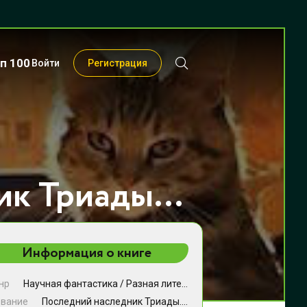
п 100
Войти
Регистрация
Последний наследник Триады. Том 4 - Григорий Магарыч
Информация о книге
нр
Научная фантастика
/
Разная литература
/
Фэнтези
звание
Последний наследник Триады. Том 4