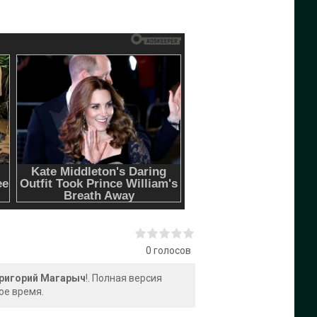
0
голосов
Григорий Магарыч
!. Полная версия
ое время.