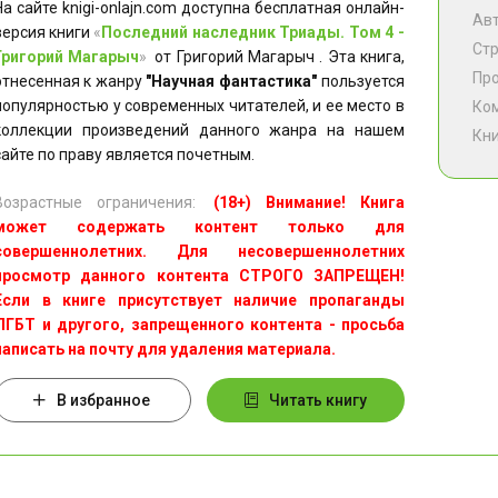
На сайте knigi-onlajn.com доступна бесплатная онлайн-
Ав
версия книги
«
Последний наследник Триады. Том 4 -
Ст
Григорий Магарыч
»
от Григорий Магарыч . Эта книга,
Пр
отнесенная к жанру
"Научная фантастика"
пользуется
популярностью у современных читателей, и ее место в
Ко
коллекции произведений данного жанра на нашем
Кни
сайте по праву является почетным.
Возрастные ограничения:
(18+) Внимание! Книга
может содержать контент только для
совершеннолетних. Для несовершеннолетних
просмотр данного контента СТРОГО ЗАПРЕЩЕН!
Если в книге присутствует наличие пропаганды
ЛГБТ и другого, запрещенного контента - просьба
написать на почту для удаления материала.
В избранное
Читать книгу