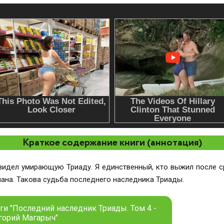
Краткое содержание книги (аннотация)
 видел умирающую Триаду. Я единственный, кто выжил после с
ана. Такова судьба последнего наследника Триады.
ги "Последний наследник Триады. Том 4 -
горий Магарыч"