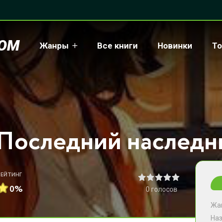
COM
Жанры
Все книги
Новинки
То
РЕЙТИНГ
0%
0
голосов
Жа
На