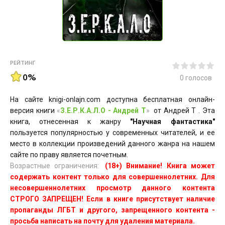
РЕЙТИНГ
0%
0
голосов
На сайте knigi-onlajn.com доступна бесплатная онлайн-
версия книги
«
З.Е.Р.К.А.Л.О - Андрей Т
»
от Андрей Т . Эта
книга, отнесенная к жанру
"Научная фантастика"
пользуется популярностью у современных читателей, и ее
место в коллекции произведений данного жанра на нашем
сайте по праву является почетным.
Возрастные ограничения:
(18+) Внимание! Книга может
содержать контент только для совершеннолетних. Для
несовершеннолетних просмотр данного контента
СТРОГО ЗАПРЕЩЕН! Если в книге присутствует наличие
пропаганды ЛГБТ и другого, запрещенного контента -
просьба написать на почту для удаления материала.