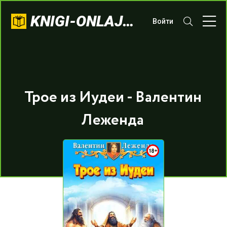
KNIGI-ONLAJN.COM
Войти
Трое из Иудеи - Валентин
Леженда