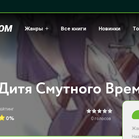
COM
Жанры
Все книги
Новинки
То
РЕЙТИНГ
0%
0
голосов
Жа
На