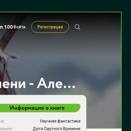
п 100
Войти
Регистрация
Дитя Смутного Времени - Алексей Любушкин
Информация о книге
нр
Научная фантастика
звание
Дитя Смутного Времени