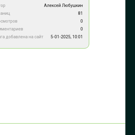
тор
Алексей Любушкин
раниц
81
осмотров
0
мментариев
0
га добавлена на сайт
5-01-2025, 10:01