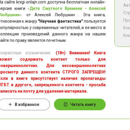
На сайте knigi-onlajn.com доступна бесплатная онлайн-
Ав
версия книги
«
Дитя Смутного Времени - Алексей
Ст
Любушкин
»
от Алексей Любушкин . Эта книга,
Пр
отнесенная к жанру
"Научная фантастика"
пользуется
популярностью у современных читателей, и ее место в
Ко
коллекции произведений данного жанра на нашем
Кни
сайте по праву является почетным.
Возрастные ограничения:
(18+) Внимание! Книга
может содержать контент только для
совершеннолетних. Для несовершеннолетних
просмотр данного контента СТРОГО ЗАПРЕЩЕН!
Если в книге присутствует наличие пропаганды
ЛГБТ и другого, запрещенного контента - просьба
написать на почту для удаления материала.
В избранное
Читать книгу