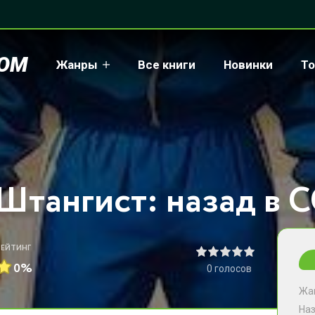
COM
Жанры
Все книги
Новинки
То
РЕЙТИНГ
0%
0
голосов
Жа
На