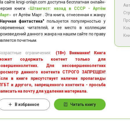
На сайте knigi-onlajn.com доступна бесплатная онлайн-
Ав
версия книги
«
Штангист: назад в СССР - Артём
Ст
Март
»
от Артём Март . Эта книга, отнесенная к жанру
Пр
"Научная фантастика"
пользуется популярностью у
современных читателей, и ее место в коллекции
Ко
произведений данного жанра на нашем сайте по праву
Кни
является почетным.
Возрастные ограничения:
(18+) Внимание! Книга
может содержать контент только для
совершеннолетних. Для несовершеннолетних
просмотр данного контента СТРОГО ЗАПРЕЩЕН!
Если в книге присутствует наличие пропаганды
ЛГБТ и другого, запрещенного контента - просьба
написать на почту для удаления материала.
В избранное
Читать книгу