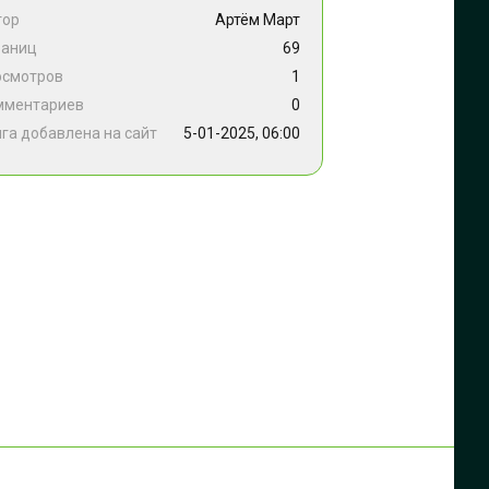
тор
Артём Март
раниц
69
осмотров
1
мментариев
0
га добавлена на сайт
5-01-2025, 06:00