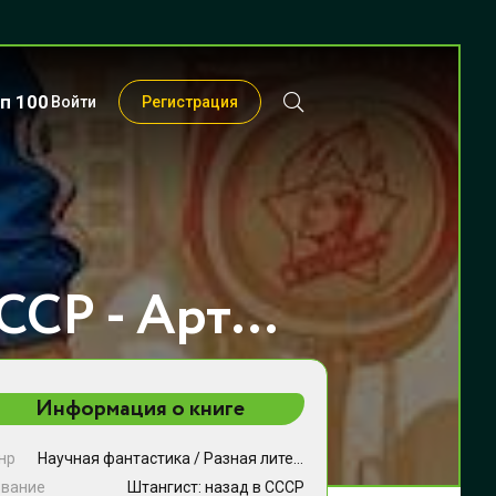
п 100
Войти
Регистрация
Штангист: назад в СССР - Артём Март
Информация о книге
нр
Научная фантастика
/
Разная литература
звание
Штангист: назад в СССР