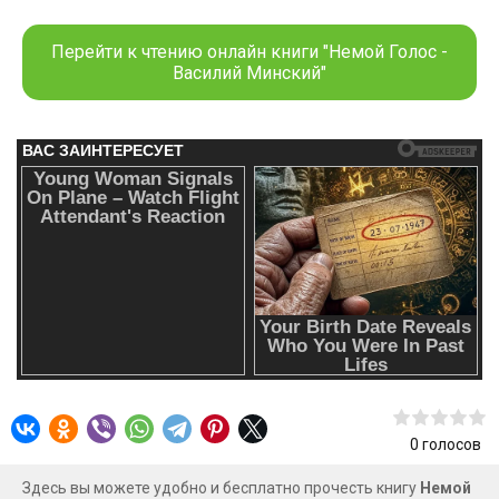
военными новых боевых роботов, внутри которых
заперты живые люди. Желая найти улики и сообщить
Перейти к чтению онлайн книги "Немой Голос -
общественности о творящихся бесчинствах он
Василий Минский"
знакомится с девушкой, друзья которой уже пострадали
от рук одного из прототипов. Будучи втянутым не в
простое расследование, а в политическую игру,
полицейскому нужно очень внимательно выбирать
друзей и врагов, и тогда — справедливость
восторжествует!
0
голосов
Здесь вы можете удобно и бесплатно прочесть книгу
Немой