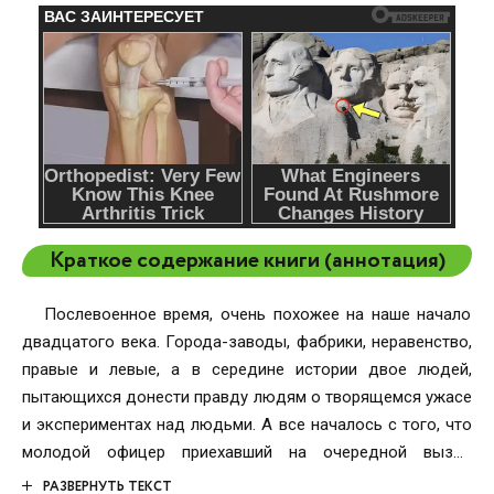
Краткое содержание книги (аннотация)
Послевоенное время, очень похожее на наше начало
двадцатого века. Города-заводы, фабрики, неравенство,
правые и левые, а в середине истории двое людей,
пытающихся донести правду людям о творящемся ужасе
и экспериментах над людьми. А все началось с того, что
молодой офицер приехавший на очередной вызов
оказывается впутан в жестокую историю о создании
РАЗВЕРНУТЬ ТЕКСТ