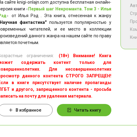
На сайте knigi-onlajn.com доступна бесплатная онлайн-
Ав
версия книги
«
Первый шаг Некроманта. Том 3 - Илья
Ст
Рэд
»
от Илья Рэд . Эта книга, отнесенная к жанру
Пр
"Научная фантастика"
пользуется популярностью у
современных читателей, и ее место в коллекции
Ко
произведений данного жанра на нашем сайте по праву
Кни
является почетным.
Возрастные ограничения:
(18+) Внимание! Книга
может содержать контент только для
совершеннолетних. Для несовершеннолетних
просмотр данного контента СТРОГО ЗАПРЕЩЕН!
Если в книге присутствует наличие пропаганды
ЛГБТ и другого, запрещенного контента - просьба
написать на почту для удаления материала.
В избранное
Читать книгу