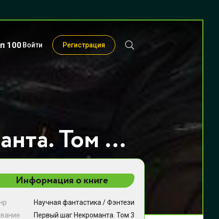
п 100
Войти
Регистрация
Первый шаг Некроманта. Том 3 - Илья Рэд
Информация о книге
нр
Научная фантастика
/
Фэнтези
звание
Первый шаг Некроманта. Том 3