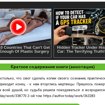
Краткое содержание книги (аннотация)
астолько, что смог сделать копии своего сознания, практиче
риходит конец - к нам вторглись мертвецы. Пришлось пожер
х всей душой, но судьба решила поиздеваться: я возродился 
oday/work/338770 2-ой том: https://author.today/work/363283