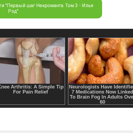
ги "Первый шаг Некроманта. Том 3 - Илья
Рэд"