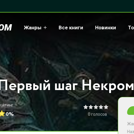
COM
Жанры
Все книги
Новинки
То
РЕЙТИНГ
0%
0
голосов
Жа
На