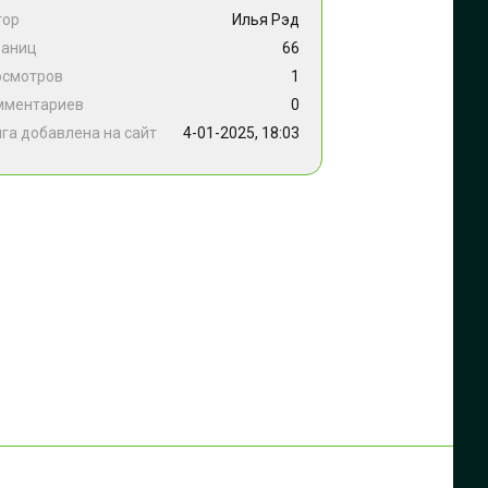
тор
Илья Рэд
раниц
66
осмотров
1
мментариев
0
га добавлена на сайт
4-01-2025, 18:03