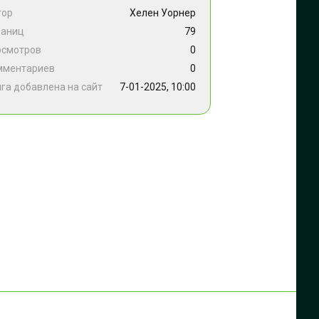
тор
Хелен Уорнер
раниц
79
осмотров
0
мментариев
0
га добавлена на сайт
7-01-2025, 10:00