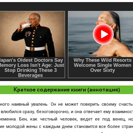
Краткое содержание книги (аннотация)
ного наивный увалень. Он не может поверить своему счасть
ен влюбился сразу, безоговорочно, и она отвечает ему взаимнос
ременна. Бен, как честный человек, ведет ее под венец, н
ие молодой жены с каждым днем становится все более странн