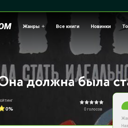
COM
Жанры
Все книги
Новинки
То
РЕЙТИНГ
0%
0
голосов
Жа
На