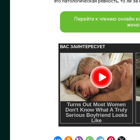
это патологическая ревность, то ли за
Перейти к чтению онлайн к
женой