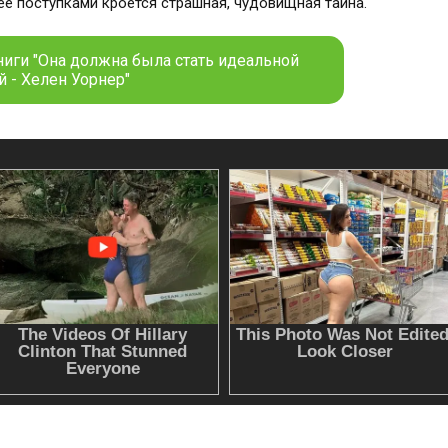
 ее поступками кроется страшная, чудовищная тайна.
ниги "Она должна была стать идеальной
 - Хелен Уорнер"