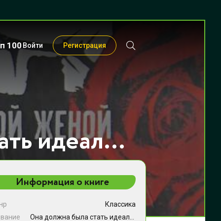
п 100
Войти
Регистрация
Она должна была стать идеальной женой - Хелен Уорнер
Информация о книге
нр
Классика
звание
Она должна была стать идеальной женой