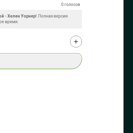
0
голосов
й - Хелен Уорнер
!. Полная версия
ое время.