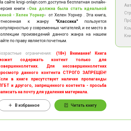
На сайте knigi-onlajn.com доступна бесплатная онлайн-
Ав
версия книги
«
Она должна была стать идеальной
Ст
женой - Хелен Уорнер
»
от Хелен Уорнер . Эта книга,
Пр
отнесенная к жанру
"Классика"
пользуется
популярностью у современных читателей, и ее место в
Ко
коллекции произведений данного жанра на нашем
Кни
сайте по праву является почетным.
Возрастные ограничения:
(18+) Внимание! Книга
может содержать контент только для
совершеннолетних. Для несовершеннолетних
просмотр данного контента СТРОГО ЗАПРЕЩЕН!
Если в книге присутствует наличие пропаганды
ЛГБТ и другого, запрещенного контента - просьба
написать на почту для удаления материала.
В избранное
Читать книгу