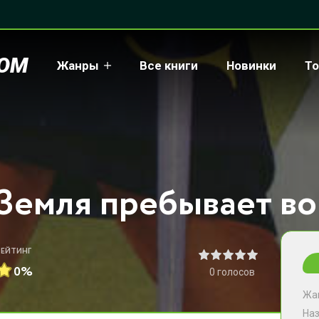
COM
Жанры
Все книги
Новинки
То
РЕЙТИНГ
0%
0
голосов
Жа
На