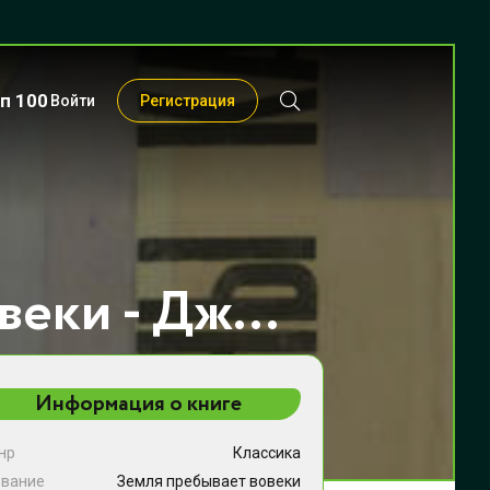
п 100
Войти
Регистрация
Земля пребывает вовеки - Джордж Стюарт
Информация о книге
нр
Классика
звание
Земля пребывает вовеки