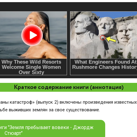
Краткое содержание книги (аннотация)
маны катастроф» (выпуск 2) включены произведения известны
рьбе выживших землян за свое существование.
ниги "Земля пребывает вовеки - Джордж
Стюарт"