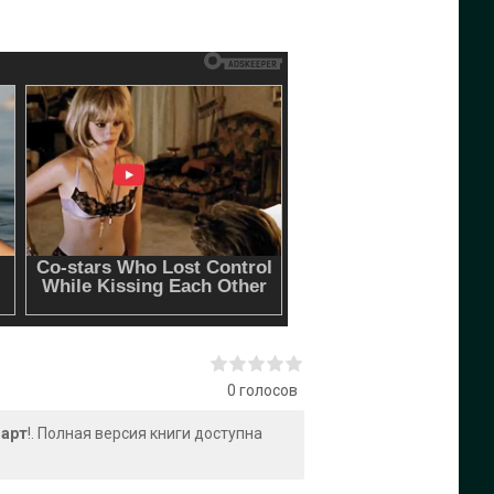
0
голосов
юарт
!. Полная версия книги доступна