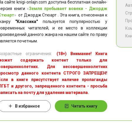
На сайте knigi-onlajn.com доступна бесплатная онлайн-
Ав
версия книги
«
Земля пребывает вовеки - Джордж
Ст
Стюарт
»
от Джордж Стюарт . Эта книга, отнесенная к
Пр
жанру
"Классика"
пользуется популярностью у
современных читателей, и ее место в коллекции
Ко
произведений данного жанра на нашем сайте по праву
Кни
является почетным.
Возрастные ограничения:
(18+) Внимание! Книга
может содержать контент только для
совершеннолетних. Для несовершеннолетних
просмотр данного контента СТРОГО ЗАПРЕЩЕН!
Если в книге присутствует наличие пропаганды
ЛГБТ и другого, запрещенного контента - просьба
написать на почту для удаления материала.
В избранное
Читать книгу