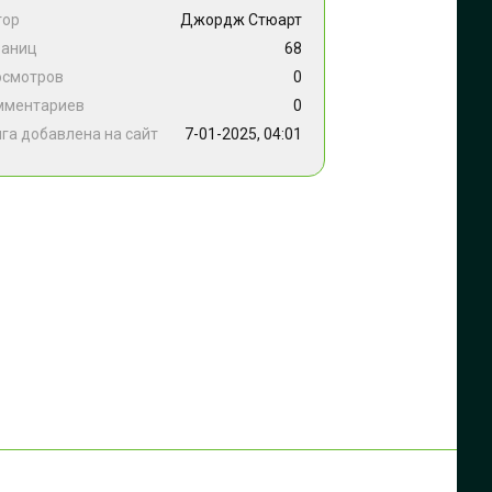
тор
Джордж Стюарт
раниц
68
осмотров
0
мментариев
0
га добавлена на сайт
7-01-2025, 04:01