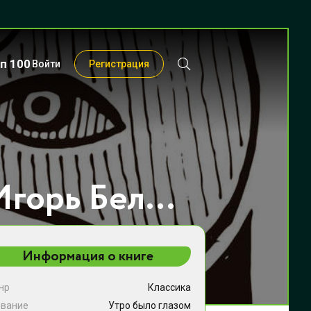
п 100
Войти
Регистрация
Утро было глазом - Игорь Белодед
Информация о книге
нр
Классика
звание
Утро было глазом