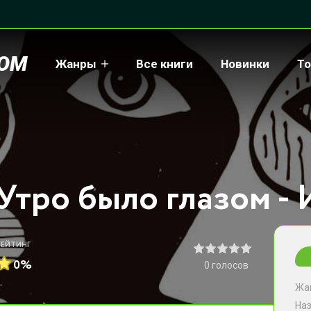
COM
Жанры
Все книги
Новинки
То
РЕЙТИНГ
0%
0
голосов
Жа
На