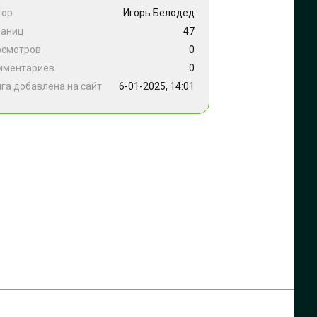
тор
Игорь Белодед
раниц
47
осмотров
0
мментариев
0
га добавлена на сайт
6-01-2025, 14:01