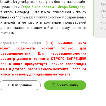
На сайте knigi-onlajn.com доступна бесплатная онлайн-
Ав
версия книги
«
Утро было глазом - Игорь Белодед
»
Ст
от Игорь Белодед . Эта книга, отнесенная к жанру
Пр
"Классика"
пользуется популярностью у современных
читателей, и ее место в коллекции произведений
Ко
данного жанра на нашем сайте по праву является
Кни
почетным.
Возрастные ограничения:
(18+) Внимание! Книга
может содержать контент только для
совершеннолетних. Для несовершеннолетних
просмотр данного контента СТРОГО ЗАПРЕЩЕН!
Если в книге присутствует наличие пропаганды
ЛГБТ и другого, запрещенного контента - просьба
написать на почту для удаления материала.
В избранное
Читать книгу