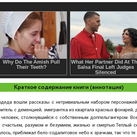
Краткое содержание книги (аннотация)
одеда вошли рассказы с нетривиальным набором персонажей
 учитель с деменцией; эмигрантка из квартала красных фонарей;
 человек, столкнувшийся с собственным доппельгангером. Вс
и счастьем, разумом и безумием, жизнью и смертью.Теплый с
залось, приближал бело-содалитовое небо к зрачкам, так что те