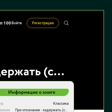
п 100
Войти
Регистрация
При опознании - задержать (сборник) - Василий Фёдорович Хомченко
Информация о книге
нр
Классика
звание
При опознании - задержать (сборник)