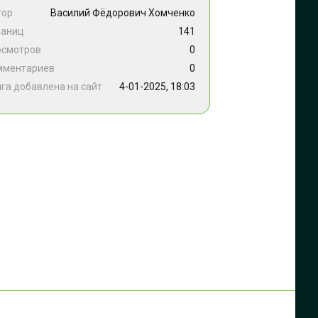
тор
Василий Фёдорович Хомченко
раниц
141
осмотров
0
мментариев
0
га добавлена на сайт
4-01-2025, 18:03