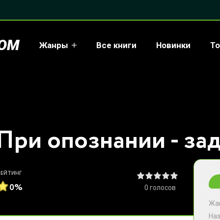
COM
Жанры
Все книги
Новинки
То
РЕЙТИНГ
0%
0
голосов
Жа
На