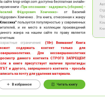
На сайте knigi-onlajn.com доступна бесплатная онлайн-
Ав
версия книги
«
При опознании - задержать (сборник) -
Ст
Василий Фёдорович Хомченко
»
от Василий
Пр
Фёдорович Хомченко . Эта книга, отнесенная к жанру
"Классика"
пользуется популярностью у современных
Ко
читателей, и ее место в коллекции произведений
Кни
данного жанра на нашем сайте по праву является
почетным.
Возрастные ограничения:
(18+) Внимание! Книга
может содержать контент только для
совершеннолетних. Для несовершеннолетних
просмотр данного контента СТРОГО ЗАПРЕЩЕН!
Если в книге присутствует наличие пропаганды
ЛГБТ и другого, запрещенного контента - просьба
написать на почту для удаления материала.
В избранное
Читать книгу