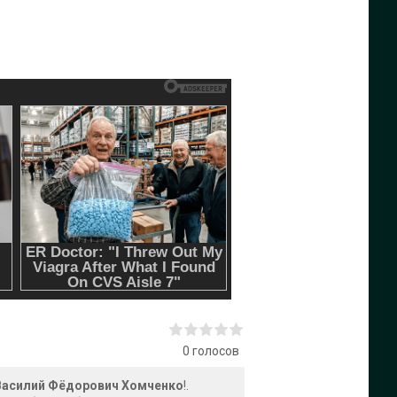
0
голосов
- Василий Фёдорович Хомченко
!.