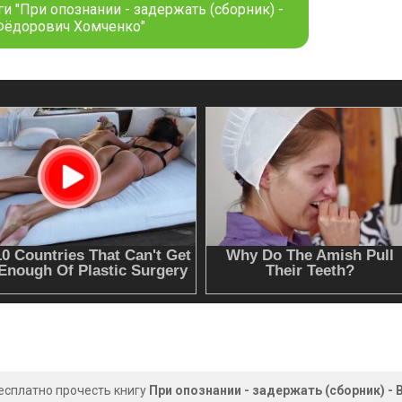
и "При опознании - задержать (сборник) -
Фёдорович Хомченко"
есплатно прочесть книгу
При опознании - задержать (сборник) 