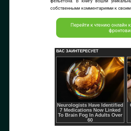
фельетона. В книгу вошли уникальн
собственными комментариями к своим
Перейти к чтению онлайн к
фронтови