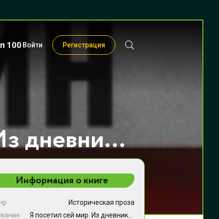
п 100
Войти
Регистрация
Я посетил сей мир. Из дневников фронтовика - Владимир Бушин
Информация о книге
нр
Историческая проза
звание
Я посетил сей мир. Из дневников фронтовика