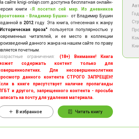
На сайте knigi-onlajn.com доступна бесплатная онлайн-
Ав
версия книги
«
Я посетил сей мир. Из дневников
Год
фронтовика - Владимир Бушин
»
от Владимир Бушин
Ст
изданной в
2012
году. Эта книга, отнесенная к жанру
"Историческая проза"
пользуется популярностью у
Пр
современных читателей, и ее место в коллекции
Ко
произведений данного жанра на нашем сайте по праву
Кни
является почетным.
Возрастные ограничения:
(18+) Внимание! Книга
может содержать контент только для
совершеннолетних. Для несовершеннолетних
просмотр данного контента СТРОГО ЗАПРЕЩЕН!
Если в книге присутствует наличие пропаганды
ЛГБТ и другого, запрещенного контента - просьба
написать на почту для удаления материала.
В избранное
Читать книгу