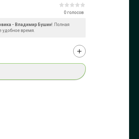
0
голосов
овика - Владимир Бушин
!. Полная
е удобное время.