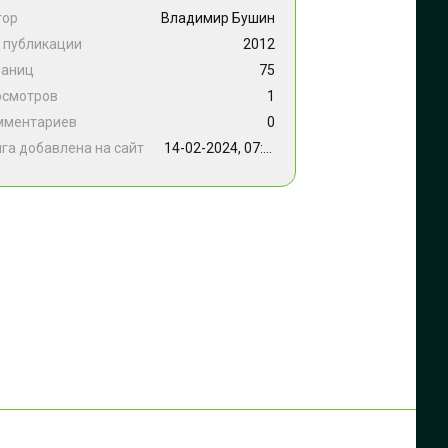
тор
Владимир Бушин
 публикации
2012
раниц
75
осмотров
1
мментариев
0
га добавлена на сайт
14-02-2024, 07:00