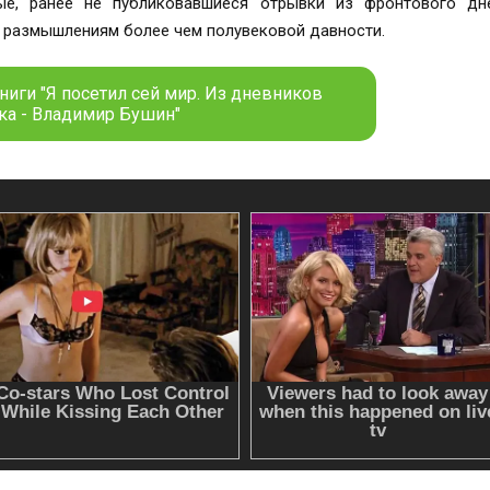
ые, ранее не публиковавшиеся отрывки из фронтового дн
 размышлениям более чем полувековой давности.
ниги "Я посетил сей мир. Из дневников
ка - Владимир Бушин"