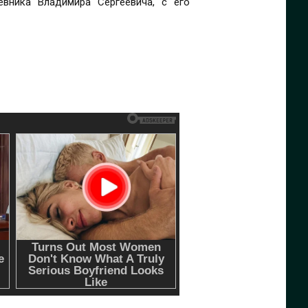
евника Владимира Сергеевича, с его