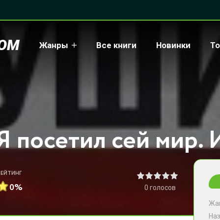
COM
Жанры
Все книги
Новинки
То
РЕЙТИНГ
0%
0
голосов
Жа
На