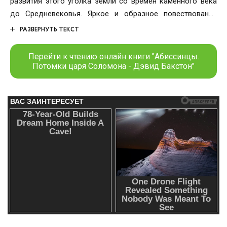
развития этого уголка земли со времен каменного века
до Средневековья. Яркое и образное повествование
передает атмосферу вечного очарования Эфиопии.
РАЗВЕРНУТЬ ТЕКСТ
Перейти к чтению онлайн книги "Абиссинцы.
Потомки царя Соломона - Дэвид Бакстон"