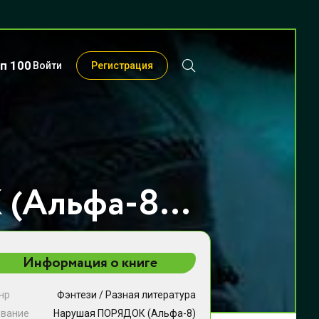
п 100
Войти
Регистрация
Нарушая ПОРЯДОК (Альфа-8) - Артем Каменистый
Информация о книге
нр
Фэнтези
/
Разная литература
звание
Нарушая ПОРЯДОК (Альфа-8)