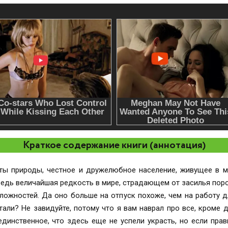
Краткое содержание книги (аннотация)
оты природы, честное и дружелюбное население, живущее в 
еличайшая редкость в мире, страдающем от засилья порочной аристокра
ожностей. Да оно больше на отпуск похоже, чем на работу 
динственное, что здесь еще не успели украсть, но если прав