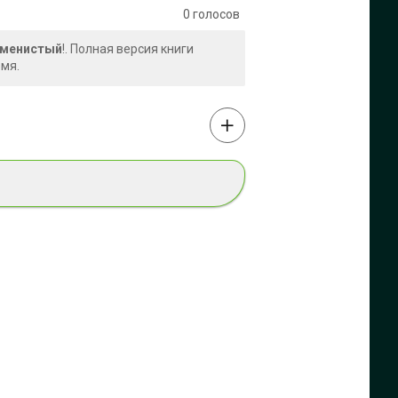
0
голосов
аменистый
!. Полная версия книги
емя.