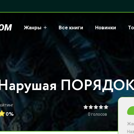
COM
Жанры
Все книги
Новинки
То
РЕЙТИНГ
0%
0
голосов
Жа
На