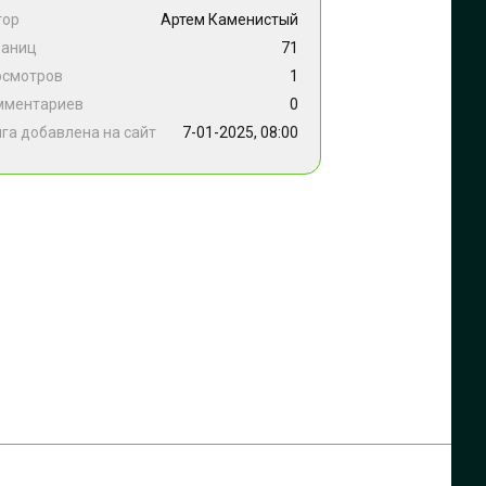
тор
Артем Каменистый
раниц
71
осмотров
1
мментариев
0
га добавлена на сайт
7-01-2025, 08:00