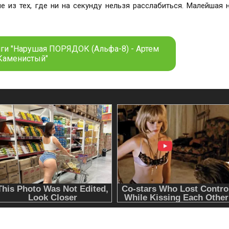
иги "Нарушая ПОРЯДОК (Альфа-8) - Артем
Каменистый"