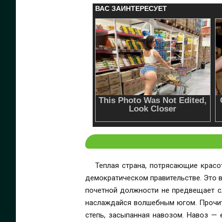
Теплая страна, потрясающие крас
демократическом правительстве. Это ведь в
почетной должности не предвещает сл
наслаждайся волшебным югом. Прочитали? Не завидуйте, потому что я вам наврал про все, кроме демократии. Духота, пыль и выжженная
степь, засыпанная навозом. Навоз — е