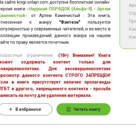
На сайте knigi-onlajn.com доступна бесплатная онлайн-
Ав
версия книги
«
Нарушая ПОРЯДОК (Альфа-8) - Артем
Ст
Каменистый
»
от Артем Каменистый . Эта книга,
Пр
отнесенная к жанру
"Фэнтези"
пользуется
популярностью у современных читателей, и ее место в
Ко
коллекции произведений данного жанра на нашем
Кни
сайте по праву является почетным.
Возрастные ограничения:
(18+) Внимание! Книга
может содержать контент только для
совершеннолетних. Для несовершеннолетних
просмотр данного контента СТРОГО ЗАПРЕЩЕН!
Если в книге присутствует наличие пропаганды
ЛГБТ и другого, запрещенного контента - просьба
написать на почту для удаления материала.
В избранное
Читать книгу