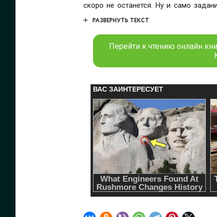
скоро не останется. Ну и само задание из тех, где ни на секунду нельзя расслабиться. Малейшая невнимательность, и можно перепутать
коридоры.
РАЗВЕРНУТЬ ТЕКСТ
Перейти к чтению онлайн кн