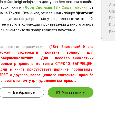
На сайте knigi-onlajn.com доступна бесплатная онлайн-
Ав
версия книги
«
Лорд Системы 18 - Саша Токсик
»
от
Ст
Саша Токсик . Эта книга, отнесенная к жанру
"Фэнтези"
Пр
пользуется популярностью у современных читателей,
и ее место в коллекции произведений данного жанра
Ко
на нашем сайте по праву является почетным.
Кни
Возрастные ограничения:
(18+) Внимание! Книга
может содержать контент только для
совершеннолетних. Для несовершеннолетних
просмотр данного контента СТРОГО ЗАПРЕЩЕН!
Если в книге присутствует наличие пропаганды
ЛГБТ и другого, запрещенного контента - просьба
написать на почту для удаления материала.
В избранное
Читать книгу