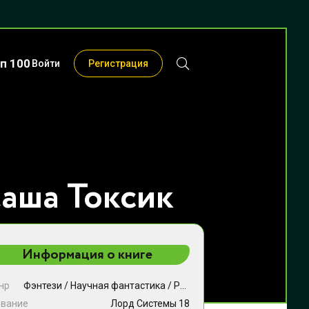
п 100
Войти
Регистрация
Саша Токсик
Информация о книге
нр
Фэнтези
/
Научная фантастика
/
Разная литература
звание
Лорд Системы 18