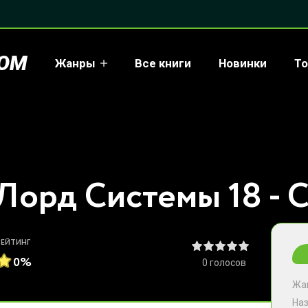
COM
Жанры
Все книги
Новинки
То
Лорд Системы 18 - 
РЕЙТИНГ
0%
0
голосов
Жа
На