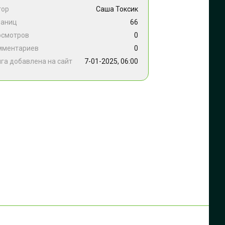
тор
Саша Токсик
раниц
66
осмотров
0
мментариев
0
га добавлена на сайт
7-01-2025, 06:00