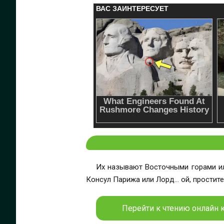
Их называют Восточными горами или
Консул Парижа или Лорд… ой, простит
Перейти к чтению онлайн к