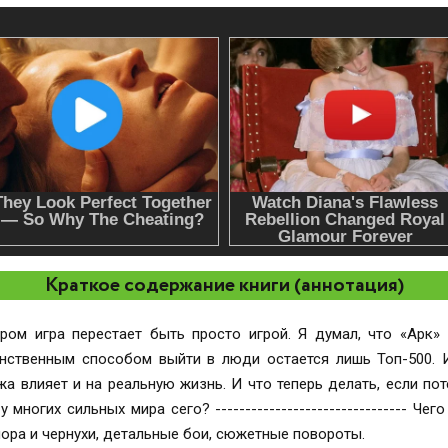
Краткое содержание книги (аннотация)
ром игра перестает быть просто игрой. Я думал, что «Арк»
нственным способом выйти в люди остается лишь Топ-500. 
а влияет и на реальную жизнь. И что теперь делать, если пот
многих сильных мира сего? -------------------------------- Че
мора и чернухи, детальные бои, сюжетные повороты.