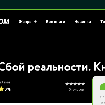
COM
Жанры
Все книги
Новинки
То
РЕЙТИНГ
0%
0
голосов
Жа
На