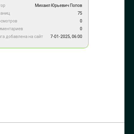
тор
Михаил Юрьевич Попов
раниц
75
осмотров
0
мментариев
0
га добавлена на сайт
7-01-2025, 06:00