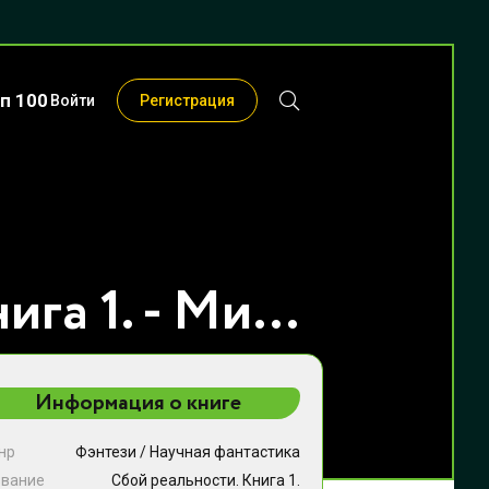
п 100
Войти
Регистрация
Сбой реальности. Книга 1. - Михаил Юрьевич Попов
Информация о книге
нр
Фэнтези
/
Научная фантастика
звание
Сбой реальности. Книга 1.