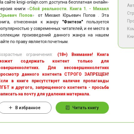
На сайте knigi-onlajn.com доступна бесплатная онлайн-
Ав
версия книги
«
Сбой реальности. Книга 1. - Михаил
Ст
Юрьевич Попов
»
от Михаил Юрьевич Попов . Эта
Пр
книга, отнесенная к жанру
"Фэнтези"
пользуется
популярностью у современных читателей, и ее место в
Ко
коллекции произведений данного жанра на нашем
Кни
сайте по праву является почетным.
Возрастные ограничения:
(18+) Внимание! Книга
может содержать контент только для
совершеннолетних. Для несовершеннолетних
просмотр данного контента СТРОГО ЗАПРЕЩЕН!
Если в книге присутствует наличие пропаганды
ЛГБТ и другого, запрещенного контента - просьба
написать на почту для удаления материала.
В избранное
Читать книгу