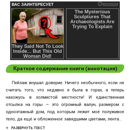
Краткое содержание книги (аннотация)
Пейзаж внушал доверие. Ничего необычного, если не
считать того, что недавно я была в горах, а теперь
нахожусь в холмистой местности! И единственная
отсылка на горы — это огромный валун, размером с
одноэтажный дом, под которым лежит моё полуживое
тело, да ещё и обложенное завядшими цветами, лентами
и деревянными фигурками! Кажется, меня похоронили…
РАЗВЕРНУТЬ ТЕКСТ