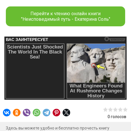
Вот даже не смешно. Что делать в такой ситуации, какие
принимать меры? Куда заведут пути женщину,
Перейти к чтению онлайн книги
отметившую юбилей в пятьдесят лет и в подарок
"Неисповедимый путь - Екатерина Соль"
получившую путёвку в новый мир?
0
голосов
Здесь вы можете удобно и бесплатно прочесть книгу